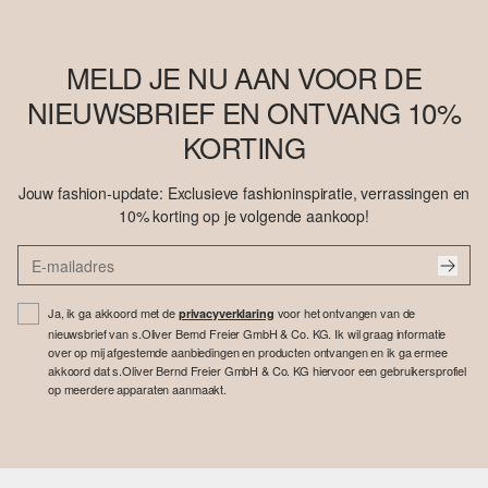
MELD JE NU AAN VOOR DE
NIEUWSBRIEF EN ONTVANG 10%
KORTING
Jouw fashion-update: Exclusieve fashioninspiratie, verrassingen en
10% korting op je volgende aankoop!
Ja, ik ga akkoord met de
voor het ontvangen van de
privacyverklaring
nieuwsbrief van s.Oliver Bernd Freier GmbH & Co. KG. Ik wil graag informatie
over op mij afgestemde aanbiedingen en producten ontvangen en ik ga ermee
akkoord dat s.Oliver Bernd Freier GmbH & Co. KG hiervoor een gebruikersprofiel
op meerdere apparaten aanmaakt.