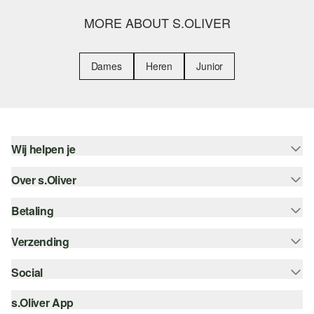
MORE ABOUT S.OLIVER
Dames
Heren
Junior
Wij helpen je
Over s.Oliver
Help - FAQ
Maattabel
Betaling
Nieuwsbrief
Retourneren
s.Oliver Card
Verzending
Koop op rekening
Top categorieën
s.Oliver Group
Creditcard
Social
Track & Trace
Career
PayPal
Post NL
s.Oliver App
instagram
Verlanglijstje