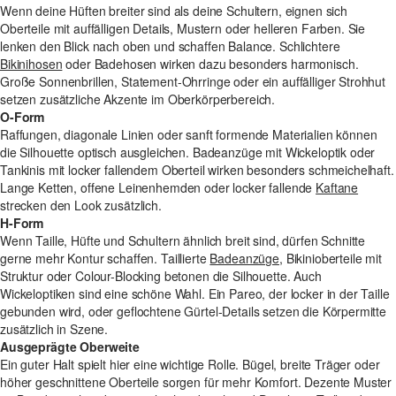
Wenn deine Hüften breiter sind als deine Schultern, eignen sich
Oberteile mit auffälligen Details, Mustern oder helleren Farben. Sie
lenken den Blick nach oben und schaffen Balance. Schlichtere
Bikinihosen
oder Badehosen wirken dazu besonders harmonisch.
Große Sonnenbrillen, Statement-Ohrringe oder ein auffälliger Strohhut
setzen zusätzliche Akzente im Oberkörperbereich.
O-Form
Raffungen, diagonale Linien oder sanft formende Materialien können
die Silhouette optisch ausgleichen. Badeanzüge mit Wickeloptik oder
Tankinis mit locker fallendem Oberteil wirken besonders schmeichelhaft.
Lange Ketten, offene Leinenhemden oder locker fallende
Kaftane
strecken den Look zusätzlich.
H-Form
Wenn Taille, Hüfte und Schultern ähnlich breit sind, dürfen Schnitte
gerne mehr Kontur schaffen. Taillierte
Badeanzüge
, Bikinioberteile mit
Struktur oder Colour-Blocking betonen die Silhouette. Auch
Wickeloptiken sind eine schöne Wahl. Ein Pareo, der locker in der Taille
gebunden wird, oder geflochtene Gürtel-Details setzen die Körpermitte
zusätzlich in Szene.
Ausgeprägte Oberweite
Ein guter Halt spielt hier eine wichtige Rolle. Bügel, breite Träger oder
höher geschnittene Oberteile sorgen für mehr Komfort. Dezente Muster