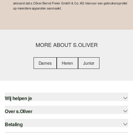
akkoord dat s.Oliver Bernd Freier GmbH & Co. KG hiervoor een gebruikersprofiel
op meerdere apparaten aanmaakt.
MORE ABOUT S.OLIVER
Dames
Heren
Junior
Wij helpen je
Over s.Oliver
Help - FAQ
Maattabel
Betaling
Nieuwsbrief
Retourneren