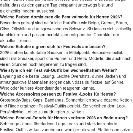
dafür, dass du den ganzen Tag entspannt unterwegs bist und
gleichzeitig modern aussiehst.
Welche Farben dominieren die Festivalmode für Herren 2026?
Besonders gefragt sind natürliche Farbtöne wie Beige, Creme, Braun,
Olive, Offwhite und ausgewaschenes Schwarz. Sie lassen sich vielseitig
kombinieren und passen perfekt zum entspannten Charakter der
aktuellen Trends.
Welche Schuhe eignen sich für Festivals am besten?
2026 stehen komfortable Sneaker im Mittelpunkt. Besonders beliebt
sind Trail-Sneaker, sportliche Runner und Retro-Modelle, die auch nach
vielen Stunden noch angenehm zu tragen sind.
Wie style ich ein Festival-Outfit bei wechselhaftem Wetter?
Layering ist die beste Lösung. Leichte Overshirts, dünne Jacken und
atmungsaktive Materialien sorgen dafür, dass du flexibel auf Sonne,
Wind oder kühlere Abendstunden reagieren kannst.
Welche Accessoires passen zu Festival-Looks für Herren?
Crossbody-Bags, Caps, Bandanas, Sonnenbrillen sowie dezente Ketten
und Ringe ergänzen Festival-Outfits perfekt. Sie verleihen dem Look
Persönlichkeit, ohne zu aufdringlich zu wirken.
Welche Festival-Trends für Herren verlieren 2026 an Bedeutung?
Sehr enge Jeans, überladene Logo-Looks und stark inszenierte
Festival-Outfits wirken zunehmend weniger relevant. Stattdessen setzen