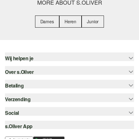
MORE ABOUT S.OLIVER
Dames
Heren
Junior
Wij helpen je
Over s.Oliver
Help - FAQ
Maattabel
Betaling
Nieuwsbrief
Retourneren
s.Oliver Card
Verzending
Koop op rekening
Top categorieën
s.Oliver Group
Creditcard
Social
Track & Trace
Career
PayPal
Post NL
s.Oliver App
instagram
Verlanglijstje
iDeal | Wero
facebook