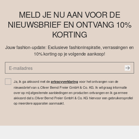
MELD JE NU AAN VOOR DE
NIEUWSBRIEF EN ONTVANG 10%
KORTING
Jouw fashion-update: Exclusieve fashioninspiratie, verrassingen en
10% korting op je volgende aankoop!
Ja, ik ga akkoord met de
voor het ontvangen van de
privacyverklaring
nieuwsbrief van s.Oliver Bernd Freier GmbH & Co. KG. Ik wil graag informatie
over op mij afgestemde aanbiedingen en producten ontvangen en ik ga ermee
akkoord dat s.Oliver Bernd Freier GmbH & Co. KG hiervoor een gebruikersprofiel
op meerdere apparaten aanmaakt.