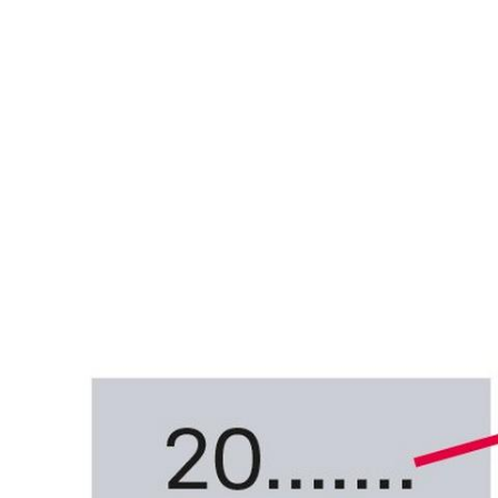
MODELLNUMMER 2
Modellnummer
Gehäusegr
2033480
42,5mm
2033481
42,5mm
2033482
34mm
2033483
34mm
2033485
36mm
2033487
36mm
2033488
36mm
2033489
36mm
2033494
36mm
2033495
44mm
2033496
44mm
2033497
42,5mm
2033498
42,5mm