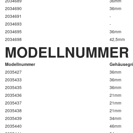
2034689
36mm
2034690
36mm
2034691
-
2034693
-
2034695
36mm
2034698
42,5mm
MODELLNUMMER 2
Modellnummer
Gehäusegr
2035427
36mm
2035433
36mm
2035435
36mm
2035436
21mm
2035437
21mm
2035438
21mm
2035439
34mm
2035440
46mm