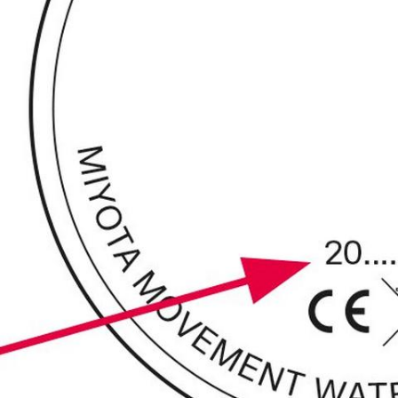
033...
öße
ATM
Downlo
5 bar
PDF
5 bar
PDF
3 bar
PDF
3 bar
PDF
3 bar
PDF
3 bar
PDF
3 bar
PDF
3 bar
PDF
3 bar
PDF
5 bar
PDF
5 bar
PDF
5 bar
PDF
5 bar
PDF