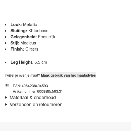
Look:
Metallic
Sluiting:
Klittenband
Gelegenheid:
Feestelijk
Stijl:
Modieus
Finish:
Glitters
Leg Height:
5,5 cm
Twijfel je over je maat?
Maak gebruik van het maatadvies
EAN: 4064238404593
Artikelnummer: 6008885.593.31
Materiaal & onderhoud
Verzenden en retourneren
Eigenschap:
Luchtig
Verzendinformatie
Voering:
Licht gevoerd
Binnenzool:
Gewatteerd
Je bestelling wordt binnen 3-5 werkdagen verzonden door Post
Enig:
flexibel