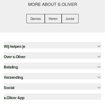
MORE ABOUT S.OLIVER
Dames
Heren
Junior
Wij helpen je
Over s.Oliver
Help - FAQ
Maattabel
Betaling
Nieuwsbrief
Retourneren
s.Oliver Card
Verzending
Koop op rekening
Top categorieën
s.Oliver Group
Creditcard
Social
Track & Trace
Career
PayPal
Post NL
s.Oliver App
instagram
Verlanglijstje
iDeal | Wero