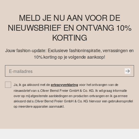
MELD JE NU AAN VOOR DE
NIEUWSBRIEF EN ONTVANG 10%
KORTING
Jouw fashion-update: Exclusieve fashioninspiratie, verrassingen en
10% korting op je volgende aankoop!
Ja, ik ga akkoord met de
voor het ontvangen van de
privacyverklaring
nieuwsbrief van s.Oliver Bernd Freier GmbH & Co. KG. Ik wil graag informatie
over op mij afgestemde aanbiedingen en producten ontvangen en ik ga ermee
akkoord dat s.Oliver Bernd Freier GmbH & Co. KG hiervoor een gebruikersprofiel
op meerdere apparaten aanmaakt.