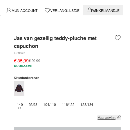
MIJN ACCOUNT
VERLANGLIJSTJE
WINKELMANDJE
Jas van gezellig teddy-pluche met
capuchon
s.Oliver
€ 35,99
€ 39,99
DUURZAME
Kleur
donkerbruin
140
92/98
104/110
116/122
128/134
THIS SIZE IS CURRENTLY OUT OF STOCK
Maatadvies