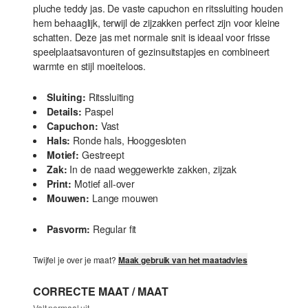
pluche teddy jas. De vaste capuchon en ritssluiting houden
hem behaaglijk, terwijl de zijzakken perfect zijn voor kleine
schatten. Deze jas met normale snit is ideaal voor frisse
speelplaatsavonturen of gezinsuitstapjes en combineert
warmte en stijl moeiteloos.
Sluiting:
Ritssluiting
Details:
Paspel
Capuchon:
Vast
Hals:
Ronde hals, Hooggesloten
Motief:
Gestreept
Zak:
In de naad weggewerkte zakken, zijzak
Print:
Motief all-over
Mouwen:
Lange mouwen
Pasvorm:
Regular fit
Twijfel je over je maat?
Maak gebruik van het maatadvies
CORRECTE MAAT / MAAT
Valt normaal uit