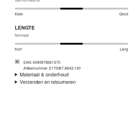
Klein
Groot
LENGTE
Normaal
Kort
Lang
EAN: 4099978361370
Artikelnummer: 2170067.89A2.140
Materiaal & onderhoud
Verzenden en retourneren
Stof:
Teddypluche
Verzendinformatie
Materiaal:
Polyester
Je bestelling wordt binnen 3-5 werkdagen verzonden door
Post NL. De verzendkosten voor een standaardlevering zijn
€4,95
Retourneren