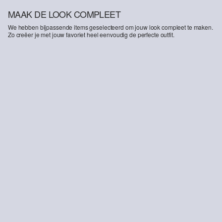
MAAK DE LOOK COMPLEET
We hebben bijpassende items geselecteerd om jouw look compleet te maken.
Zo creëer je met jouw favoriet heel eenvoudig de perfecte outfit.
-50%
Jeans Reena / slim fit / high rise / flared leg
€ 29,99
€ 59,99