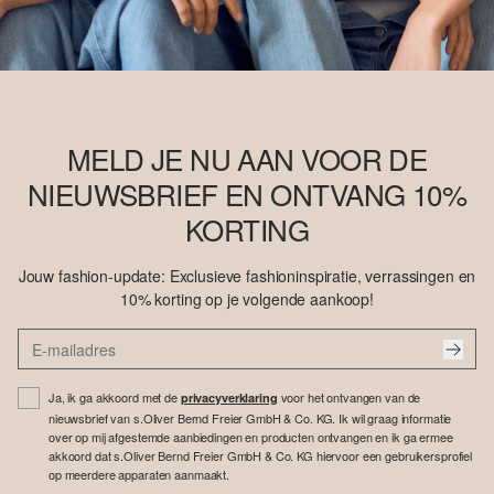
MELD JE NU AAN VOOR DE
NIEUWSBRIEF EN ONTVANG 10%
KORTING
Jouw fashion-update: Exclusieve fashioninspiratie, verrassingen en
10% korting op je volgende aankoop!
Ja, ik ga akkoord met de
voor het ontvangen van de
privacyverklaring
nieuwsbrief van s.Oliver Bernd Freier GmbH & Co. KG. Ik wil graag informatie
over op mij afgestemde aanbiedingen en producten ontvangen en ik ga ermee
akkoord dat s.Oliver Bernd Freier GmbH & Co. KG hiervoor een gebruikersprofiel
op meerdere apparaten aanmaakt.