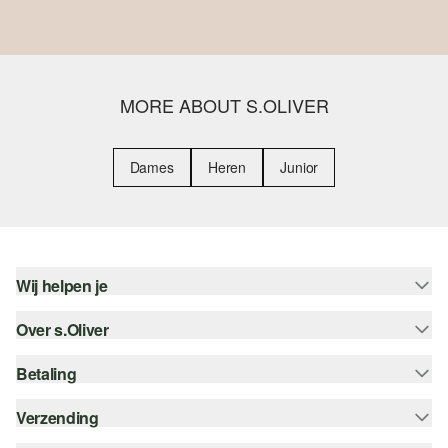
MORE ABOUT S.OLIVER
Dames
Heren
Junior
Wij helpen je
Over s.Oliver
Help - FAQ
Maattabel
Betaling
Nieuwsbrief
Retourneren
s.Oliver Card
Verzending
Koop op rekening
Top categorieën
s.Oliver Group