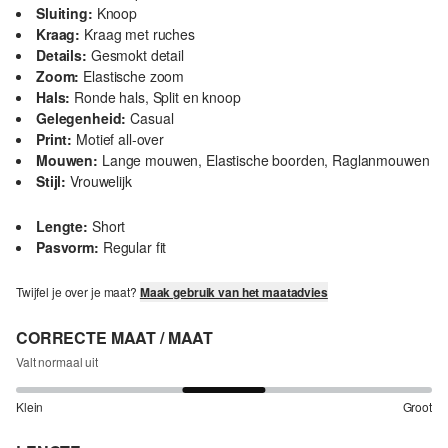
Sluiting:
Knoop
Kraag:
Kraag met ruches
Details:
Gesmokt detail
Zoom:
Elastische zoom
Hals:
Ronde hals, Split en knoop
Gelegenheid:
Casual
Print:
Motief all-over
Mouwen:
Lange mouwen, Elastische boorden, Raglanmouwen
Stijl:
Vrouwelijk
Lengte:
Short
Pasvorm:
Regular fit
Twijfel je over je maat?
Maak gebruik van het maatadvies
CORRECTE MAAT / MAAT
Valt normaal uit
Klein
Groot