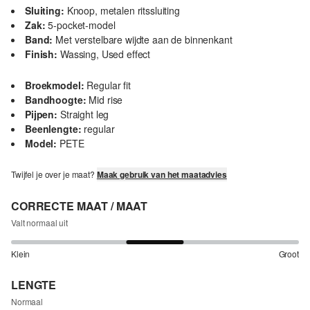
Sluiting:
Knoop, metalen ritssluiting
Zak:
5-pocket-model
Band:
Met verstelbare wijdte aan de binnenkant
Finish:
Wassing, Used effect
Broekmodel:
Regular fit
Bandhoogte:
Mid rise
Pijpen:
Straight leg
Beenlengte:
regular
Model:
PETE
Twijfel je over je maat?
Maak gebruik van het maatadvies
CORRECTE MAAT / MAAT
Valt normaal uit
Klein
Groot
LENGTE
Normaal