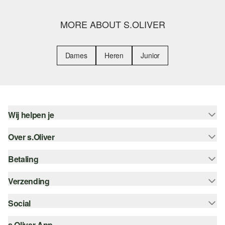
MORE ABOUT S.OLIVER
Dames
Heren
Junior
Wij helpen je
Over s.Oliver
Help - FAQ
Maattabel
Betaling
Nieuwsbrief
Retourneren
s.Oliver Card
Verzending
Koop op rekening
Top categorieën
s.Oliver Group
Creditcard
Social
Track & Trace
Career
PayPal
Post NL
s.Oliver App
instagram