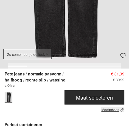
Zo combineer je de look
Pete jeans / normale pasvorm /
€ 31,99
halfhoog / rechte pijp / wassing
€ 39,99
s.Oliver
Maat selecteren
Maatadvies
Perfect combineren