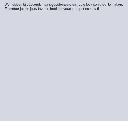
We hebben bijpassende items geselecteerd om jouw look compleet te maken.
Zo creëer je met jouw favoriet heel eenvoudig de perfecte outfit.
-13%
Teddy pluche jas met capuchon en tekst in reliëf
Katoenen shirt met print op de voorkant en geribde boorden
€ 68,99
€ 79,99
€ 15,99