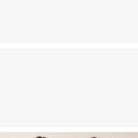
Je kunt je artikelen binnen 14 dagen gratis aan ons retourneren.
Als je onze s.Oliver Card hebt, kun je artikelen zelfs binnen 30
Niet bleken met chloor
dagen gratis retourneren.
Niet geschikt voor de droger
Niet heet strijken
Geen chemische reiniging mogelijk
Normaal wasprogramma 40 °C