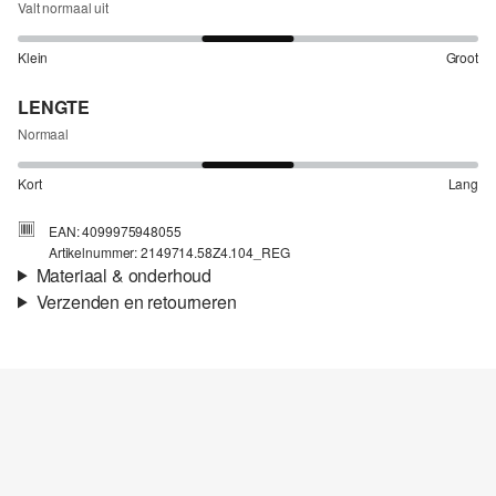
Valt normaal uit
Klein
Groot
LENGTE
Normaal
Kort
Lang
EAN: 4099975948055
Artikelnummer: 2149714.58Z4.104_REG
Materiaal & onderhoud
Verzenden en retourneren
Stof:
Denim, Katoen-stretch
Verzendinformatie
Materiaal:
Katoenmix
Je bestelling wordt binnen 3-5 werkdagen verzonden door Post
NL. De verzendkosten voor een standaardlevering zijn €4,95
Retourneren