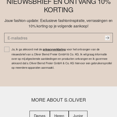
NIEUWSBRIEF EN ONTVANG 10%
KORTING
Jouw fashion-update: Exclusieve fashioninspiratie, verrassingen en
10% korting op je volgende aankoop!
Ja, ik ga akkoord met de
voor het ontvangen van de
privacyverklaring
nieuwsbrief van s.Oliver Bernd Freier GmbH & Co. KG. Ik wil graag informatie
over op mij afgestemde aanbiedingen en producten ontvangen en ik ga ermee
akkoord dat s.Oliver Bernd Freier GmbH & Co. KG hiervoor een gebruikersprofiel
op meerdere apparaten aanmaakt.
MORE ABOUT S.OLIVER
Dames
Heren
Junior