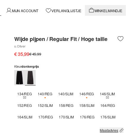
MIJN ACCOUNT
VERLANGLIJSTJE
WINKELMANDJE
Wijde pijpen / Regular Fit / Hoge taille
s.Oliver
€ 35,99
€ 45,99
Kleur
donkergrijs
134/REG
140/REG
140/SLIM
146/REG
146/SLIM
THIS SIZE IS CURRENTLY OUT OF STOCK
NOG 3 BESCHIKBAAR
NOG 2 BESCHIKBAAR
THIS SIZE IS 
152/REG
152/SLIM
158/REG
158/SLIM
164/REG
164/SLIM
170/REG
170/SLIM
176/REG
176/SLIM
Maatadvies