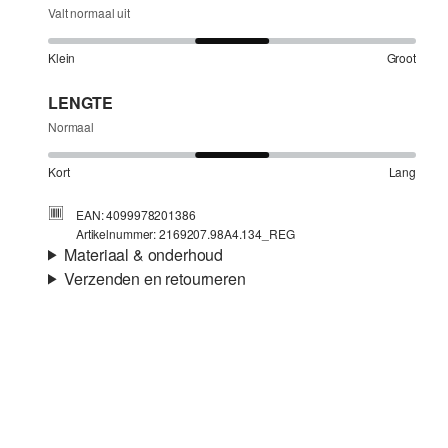
Valt normaal uit
Klein
Groot
LENGTE
Normaal
Kort
Lang
EAN: 4099978201386
Artikelnummer: 2169207.98A4.134_REG
Materiaal & onderhoud
Verzenden en retourneren
Stof:
Katoen-stretch, Twill
Verzendinformatie
Je bestelling wordt binnen 3-5 werkdagen verzonden door
Post NL. De verzendkosten voor een standaardlevering zijn
€4,95
Niet bleken met chloor
Retourneren