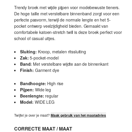
Trendy broek met wijde pijpen voor modebewuste tieners.
De hoge taille met verstelbare binnenband zorgt voor een
perfecte pasvorm, terwijl de normale lengte en het 5-
pocket ontwerp veelzijdigheid bieden. Gemaakt van
comfortabele katoen-stretch twill is deze broek perfect voor
school of casual uitjes.
Sluiting:
Knoop, metalen ritssluiting
Zak:
5-pocket-model
Band:
Met verstelbare wijdte aan de binnenkant
Finish:
Garment dye
Bandhoogte:
High rise
Pijpen:
Wide leg
Beenlengte:
regular
Model:
WIDE LEG
Twijfel je over je maat?
Maak gebruik van het maatadvies
CORRECTE MAAT / MAAT