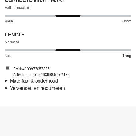
Valt normaal uit
Klein
Groot
LENGTE
Normaal
Kort
Lang
EAN: 4099977057335
Artikelnummer: 2163998.57Y2.134
Materiaal & onderhoud
Verzenden en retourneren
Stof:
Denim
Verzendinformatie
Materiaal:
Katoen
Je bestelling wordt binnen 3-5 werkdagen verzonden door Post
NL. De verzendkosten voor een standaardlevering zijn €4,95
Retourneren