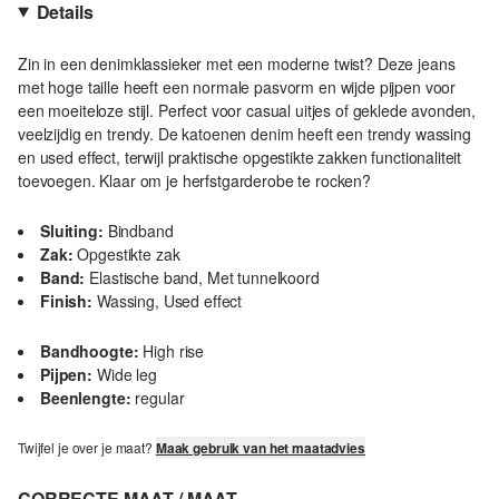
Details
Zin in een denimklassieker met een moderne twist? Deze jeans
met hoge taille heeft een normale pasvorm en wijde pijpen voor
een moeiteloze stijl. Perfect voor casual uitjes of geklede avonden,
veelzijdig en trendy. De katoenen denim heeft een trendy wassing
en used effect, terwijl praktische opgestikte zakken functionaliteit
toevoegen. Klaar om je herfstgarderobe te rocken?
Sluiting:
Bindband
Zak:
Opgestikte zak
Band:
Elastische band, Met tunnelkoord
Finish:
Wassing, Used effect
Bandhoogte:
High rise
Pijpen:
Wide leg
Beenlengte:
regular
Twijfel je over je maat?
Maak gebruik van het maatadvies
CORRECTE MAAT / MAAT