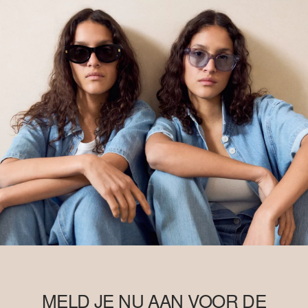
economisch en ecologisch vlak door boeren te trainen in
duurzamere teeltmethoden. Dit product wordt geproduceerd via
een model van massabalans, wat betekent dat het niet per se
Better Cotton bevat. Meer informatie hierover vind je op
soliver-
group.com
MELD JE NU AAN VOOR DE