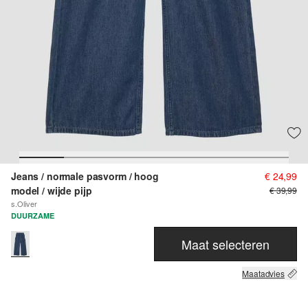
Jeans / normale pasvorm / hoog
€ 24,99
model / wijde pijp
€ 39,99
s.Oliver
DUURZAME
Maat selecteren
Maatadvies