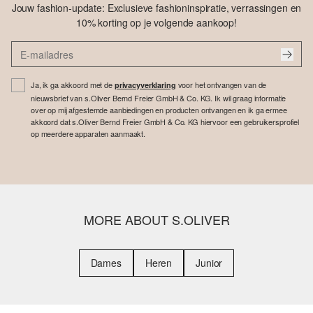
Jouw fashion-update: Exclusieve fashioninspiratie, verrassingen en
10% korting op je volgende aankoop!
Ja, ik ga akkoord met de
voor het ontvangen van de
privacyverklaring
nieuwsbrief van s.Oliver Bernd Freier GmbH & Co. KG. Ik wil graag informatie
over op mij afgestemde aanbiedingen en producten ontvangen en ik ga ermee
akkoord dat s.Oliver Bernd Freier GmbH & Co. KG hiervoor een gebruikersprofiel
op meerdere apparaten aanmaakt.
MORE ABOUT S.OLIVER
Dames
Heren
Junior