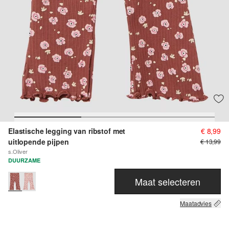
Elastische legging van ribstof met
€ 8,99
uitlopende pijpen
€ 13,99
s.Oliver
DUURZAME
Maat selecteren
Maatadvies