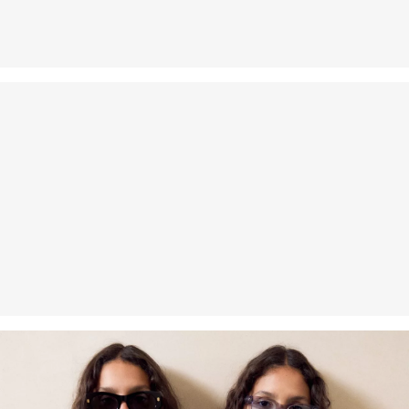
Fijnwasprogramma 30 °C
Niet heet strijken
Geen chemische reiniging mogelijk
Duurzaam gecertificeerde vezels
Op het gebied van duurzaam gecertificeerde vezels zetten we ons
in voor natuurlijke vezels uit hernieuwbare bronnen. De
grondstoffen hiervoor zijn geteeld met efficiënt gebruik van
hulpbronnen.
Better Cotton: Als je voor onze katoenen producten kiest, steun je
onze investering in de missie van Better Cotton om
gemeenschappen te helpen overleven en bloeien, terwijl
tegelijkertijd de leefomgeving wordt beschermd en hersteld. Better
Cotton ondersteunt landbouwgemeenschappen op sociaal,
economisch en ecologisch vlak door boeren te trainen in
duurzamere teeltmethoden. Dit product wordt geproduceerd via
een model van massabalans, wat betekent dat het niet per se