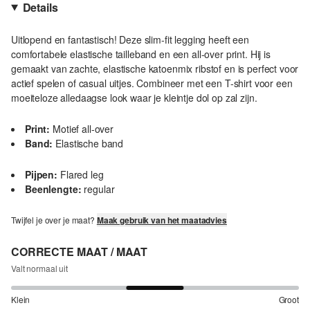
Details
Uitlopend en fantastisch! Deze slim-fit legging heeft een
comfortabele elastische tailleband en een all-over print. Hij is
gemaakt van zachte, elastische katoenmix ribstof en is perfect voor
actief spelen of casual uitjes. Combineer met een T-shirt voor een
moeiteloze alledaagse look waar je kleintje dol op zal zijn.
Print:
Motief all-over
Band:
Elastische band
Pijpen:
Flared leg
Beenlengte:
regular
Twijfel je over je maat?
Maak gebruik van het maatadvies
CORRECTE MAAT / MAAT
Valt normaal uit
Klein
Groot