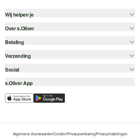
Wij helpen je
Over s.Oliver
Help - FAQ
Maattabel
Betaling
Nieuwsbrief
Retourneren
s.Oliver Card
Verzending
Koop op rekening
Top categorieën
s.Oliver Group
Creditcard
Social
Track & Trace
Career
PayPal
Post NL
s.Oliver App
instagram
Verlanglijstje
iDeal | Wero
facebook
Duurzaamheid
Klarna
pinterest
Storefinder
Beveiligde SSL-Verbinding
youtube
Algemene Voorwaarden
Colofon
Privacyverklaring
Privacyinstellingen