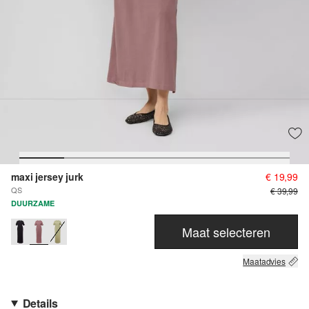
maxi jersey jurk
€ 19,99
QS
€ 39,99
DUURZAME
Maat selecteren
Maatadvies
Details