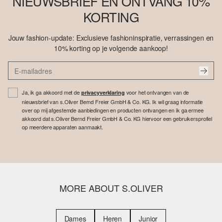
NIEUWSBRIEF EN ONTVANG 10%
KORTING
Jouw fashion-update: Exclusieve fashioninspiratie, verrassingen en
10% korting op je volgende aankoop!
Ja, ik ga akkoord met de
voor het ontvangen van de
privacyverklaring
nieuwsbrief van s.Oliver Bernd Freier GmbH & Co. KG. Ik wil graag informatie
over op mij afgestemde aanbiedingen en producten ontvangen en ik ga ermee
akkoord dat s.Oliver Bernd Freier GmbH & Co. KG hiervoor een gebruikersprofiel
op meerdere apparaten aanmaakt.
MORE ABOUT S.OLIVER
Dames
Heren
Junior