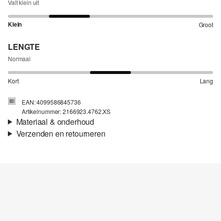
Valt klein uit
Klein
Groot
LENGTE
Normaal
Kort
Lang
EAN: 4099586845736
Artikelnummer: 2166923.4762.XS
Materiaal & onderhoud
Verzenden en retourneren
Stof:
Jersey
Verzendinformatie
Materiaal:
Katoen
Je bestelling wordt binnen 3-5 werkdagen verzonden door Post
NL. De verzendkosten voor een standaardlevering zijn €4,95
Retourneren