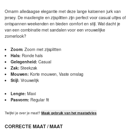
Omarm alledaagse elegantie met deze lange katoenen jurk van
jersey. De maxilengte en zijsplitten zijn perfect voor casual uitjes of
ontspannen weekenden en bieden comfort en stijl. Wat dacht je
van een combinatie met sandalen voor een vrouwelijke
zomerlook?
Zoom:
Zoom met zijsplitten
Hals:
Ronde hals
Gelegenheid:
Casual
Zak:
Steekzak
Mouwen:
Korte mouwen, Vaste omslag
Stijl:
Vrouwelijk
Lengte:
Maxi
Pasvorm:
Regular fit
Twijfel je over je maat?
Maak gebruik van het maatadvies
CORRECTE MAAT / MAAT