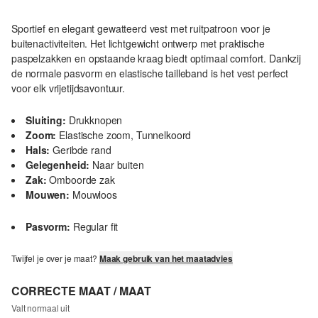
Sportief en elegant gewatteerd vest met ruitpatroon voor je
buitenactiviteiten. Het lichtgewicht ontwerp met praktische
paspelzakken en opstaande kraag biedt optimaal comfort. Dankzij
de normale pasvorm en elastische tailleband is het vest perfect
voor elk vrijetijdsavontuur.
Sluiting:
Drukknopen
Zoom:
Elastische zoom, Tunnelkoord
Hals:
Geribde rand
Gelegenheid:
Naar buiten
Zak:
Omboorde zak
Mouwen:
Mouwloos
Pasvorm:
Regular fit
Twijfel je over je maat?
Maak gebruik van het maatadvies
CORRECTE MAAT / MAAT
Valt normaal uit