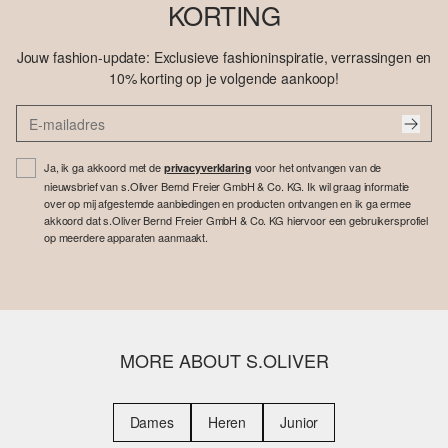
KORTING
Jouw fashion-update: Exclusieve fashioninspiratie, verrassingen en
10% korting op je volgende aankoop!
Ja, ik ga akkoord met de
voor het ontvangen van de
privacyverklaring
nieuwsbrief van s.Oliver Bernd Freier GmbH & Co. KG. Ik wil graag informatie
over op mij afgestemde aanbiedingen en producten ontvangen en ik ga ermee
akkoord dat s.Oliver Bernd Freier GmbH & Co. KG hiervoor een gebruikersprofiel
op meerdere apparaten aanmaakt.
MORE ABOUT S.OLIVER
Dames
Heren
Junior