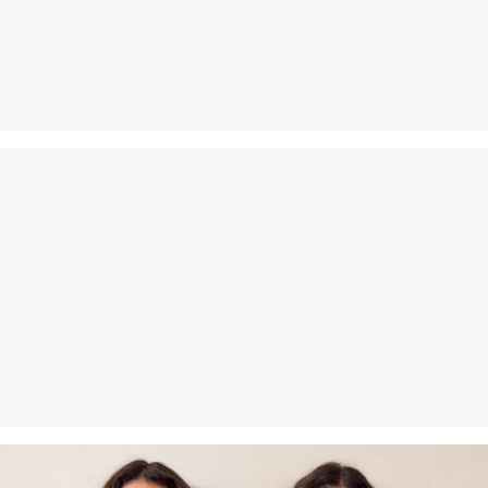
Als je onze s.Oliver Card hebt, kun je artikelen zelfs binnen 30
dagen gratis retourneren.
Niet bleken met chloor
Speciaal wasprogramma 30 °C
Niet strijken
Chemische reiniging met perchloorethyleen op het
fijnwasprogramma
Drogen met een gematigde thermische belasting