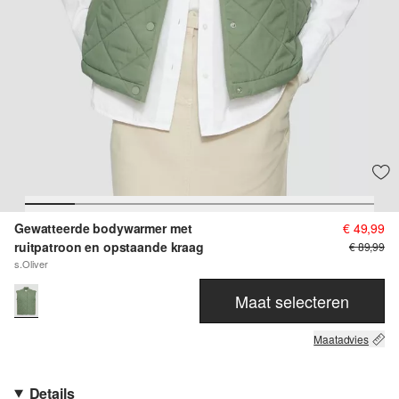
Gewatteerde bodywarmer met
€ 49,99
ruitpatroon en opstaande kraag
€ 89,99
s.Oliver
Maat selecteren
Maatadvies
Details