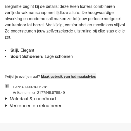
Elegantie begint bij de details: deze leren loafers combineren
verfijnde vakmanschap met tijdloze allure. De hoogwaardige
afwerking en moderne snit maken ze tot jouw perfecte metgezel –
van kantoor tot borrel. Veelzijdig, comfortabel en moeiteloos stijlvol.
Ze ondersteunen jouw zelfverzekerde uitstraling bij elke stap die je
zet.
Stijl:
Elegant
Soort Schoenen:
Lage schoenen
Twijfel je over je maat?
Maak gebruik van het maatadvies
EAN: 4099978901781
Artikelnummer: 2177545.8755.40
Materiaal & onderhoud
Verzenden en retourneren
Materiaal:
Leer
Verzendinformatie
Je bestelling wordt binnen 3-5 werkdagen verzonden door Post