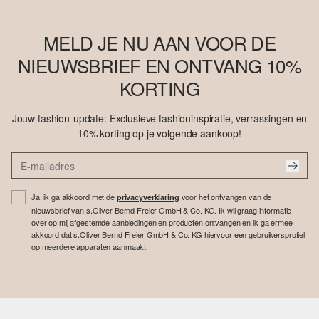
MELD JE NU AAN VOOR DE
NIEUWSBRIEF EN ONTVANG 10%
KORTING
Jouw fashion-update: Exclusieve fashioninspiratie, verrassingen en
10% korting op je volgende aankoop!
Ja, ik ga akkoord met de
voor het ontvangen van de
privacyverklaring
nieuwsbrief van s.Oliver Bernd Freier GmbH & Co. KG. Ik wil graag informatie
over op mij afgestemde aanbiedingen en producten ontvangen en ik ga ermee
akkoord dat s.Oliver Bernd Freier GmbH & Co. KG hiervoor een gebruikersprofiel
op meerdere apparaten aanmaakt.