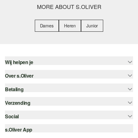
MORE ABOUT S.OLIVER
Dames
Heren
Junior
Wij helpen je
Over s.Oliver
Help - FAQ
Maattabel
Betaling
Nieuwsbrief
Retourneren
s.Oliver Card
Verzending
Koop op rekening
Top categorieën
s.Oliver Group
Creditcard
Social
Track & Trace
Career
PayPal
Post NL
s.Oliver App
instagram
Verlanglijstje
iDeal | Wero