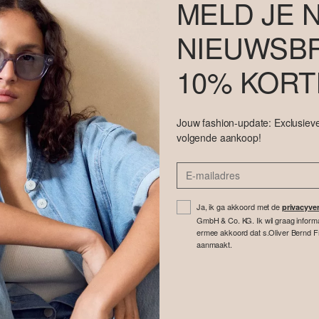
MELD JE 
NIEUWSBR
10% KORT
Jouw fashion-update: Exclusieve
volgende aankoop!
Ja, ik ga akkoord met de
privacyver
GmbH & Co. KG. Ik wil graag inform
ermee akkoord dat s.Oliver Bernd F
aanmaakt.