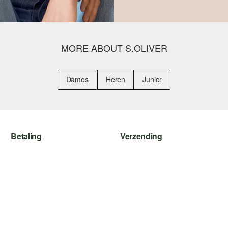
MORE ABOUT S.OLIVER
Dames
Heren
Junior
Betaling
Verzending
Koop op rekening
Track & Trace
Creditcard
Post NL
PayPal
iDeal | Wero