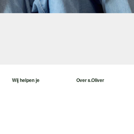
Wij helpen je
Over s.Oliver
Help - FAQ
Nieuwsbrief
Maattabel
s.Oliver Card
Retourneren
s.Oliver Group
Top categorieën
Career