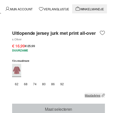
MIJN ACCOUNT
VERLANGLIJSTJE
WINKELMANDJE
Uitlopende jersey jurk met print all-over
s.Oliver
€ 16,99
€ 25,99
DUURZAME
Kleur
oudroze
62
68
74
80
86
92
Maatadvies
Maat selecteren