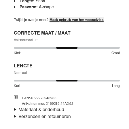
Lengte:
Short
Pasvorm:
A-shape
Twijfel je over je maat?
Maak gebruik van het maatadvies
CORRECTE MAAT / MAAT
Valt normaal uit
Klein
Groot
LENGTE
Normaal
Kort
Lang
EAN: 4099978248985
Artikelnummer: 2169215.44A2.62
Materiaal & onderhoud
Verzenden en retourneren
Stof:
Jersey
Verzendinformatie
Eigenschap:
Zacht