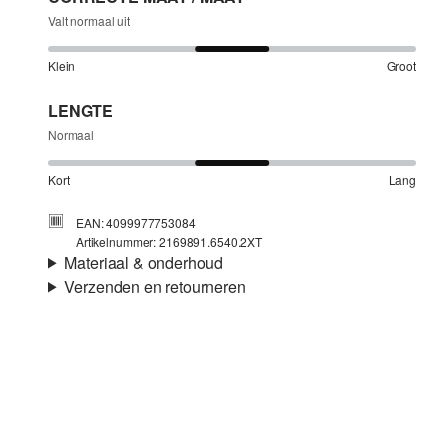
Valt normaal uit
Klein
Groot
LENGTE
Normaal
Kort
Lang
EAN: 4099977753084
Artikelnummer: 2169891.6540.2XT
Materiaal & onderhoud
Verzenden en retourneren
Eigenschap:
Ademend, Verkoelend
Verzendinformatie
Materiaal:
Linnen
Je bestelling wordt binnen 3-5 werkdagen verzonden door
Post NL. De verzendkosten voor een standaardlevering zijn
€4,95