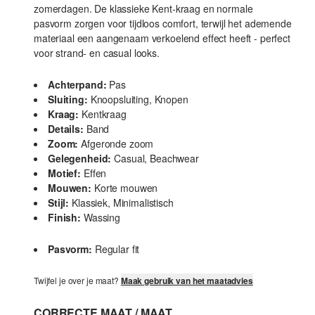
zomerdagen. De klassieke Kent-kraag en normale
pasvorm zorgen voor tijdloos comfort, terwijl het ademende
materiaal een aangenaam verkoelend effect heeft - perfect
voor strand- en casual looks.
Achterpand:
Pas
Sluiting:
Knoopsluiting, Knopen
Kraag:
Kentkraag
Details:
Band
Zoom:
Afgeronde zoom
Gelegenheid:
Casual, Beachwear
Motief:
Effen
Mouwen:
Korte mouwen
Stijl:
Klassiek, Minimalistisch
Finish:
Wassing
Pasvorm:
Regular fit
Twijfel je over je maat?
Maak gebruik van het maatadvies
CORRECTE MAAT / MAAT