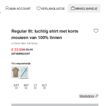
MIJN ACCOUNT
VERLANGLIJSTJE
WINKELMANDJE
Regular fit: luchtig shirt met korte
mouwen van 100% linnen
s.Oliver Men Tall Sizes
€ 33,99
€ 59,99
UITVERKOCHT
Kleur
aquamarijn
2XT
3XT
LT
XLT
THIS SIZE IS CURRENTLY OUT OF STOCK
THIS SIZE IS CURRENTLY OUT OF STOCK
THIS SIZE IS CURRENTLY OUT OF STOCK
THIS SIZE IS CURRENTLY OUT OF STOCK
Maatadvies