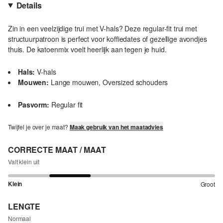
Details
Zin in een veelzijdige trui met V-hals? Deze regular-fit trui met
structuurpatroon is perfect voor koffiedates of gezellige avondjes
thuis. De katoenmix voelt heerlijk aan tegen je huid.
Hals:
V-hals
Mouwen:
Lange mouwen, Oversized schouders
Pasvorm:
Regular fit
Twijfel je over je maat?
Maak gebruik van het maatadvies
CORRECTE MAAT / MAAT
Valt klein uit
Klein
Groot
LENGTE
Normaal