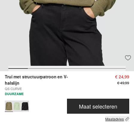
Trui met structuurpatroon en V-
€ 24,99
halslijn
€ 49,99
QS CURVE
DUURZAME
Maat selecteren
Maatadvies