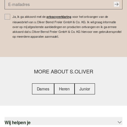
Ja, ik ga akkoord met de
voor het ontvangen van de
privacyverklaring
nieuwsbrief van s.Oliver Bernd Freier GmbH & Co. KG. Ik wil graag informatie
over op mij afgestemde aanbiedingen en producten ontvangen en ik ga ermee
akkoord dat s.Oliver Bernd Freier GmbH & Co. KG hiervoor een gebruikersprofiel
op meerdere apparaten aanmaakt.
MORE ABOUT S.OLIVER
Dames
Heren
Junior
Wij helpen je