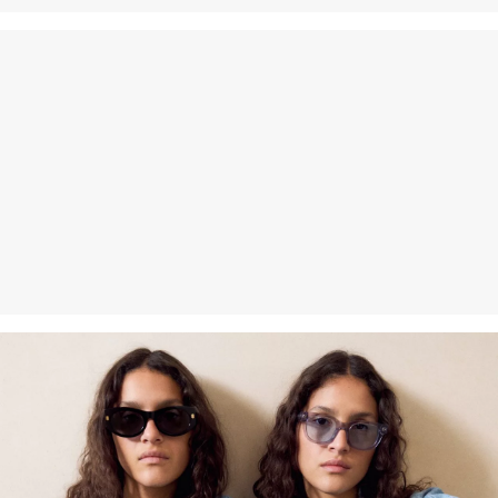
Duurzaam gecertificeerde vezels
Op het gebied van duurzaam gecertificeerde vezels zetten we ons
in voor natuurlijke vezels uit hernieuwbare bronnen. De
grondstoffen hiervoor zijn geteeld met efficiënt gebruik van
hulpbronnen.
Better Cotton: Als je voor onze katoenen producten kiest, steun je
onze investering in de missie van Better Cotton om
gemeenschappen te helpen overleven en bloeien, terwijl
tegelijkertijd de leefomgeving wordt beschermd en hersteld. Better
Cotton ondersteunt landbouwgemeenschappen op sociaal,
economisch en ecologisch vlak door boeren te trainen in
duurzamere teeltmethoden. Dit product wordt geproduceerd via
een model van massabalans, wat betekent dat het niet per se
Better Cotton bevat. Meer informatie hierover vind je op
soliver-
group.com