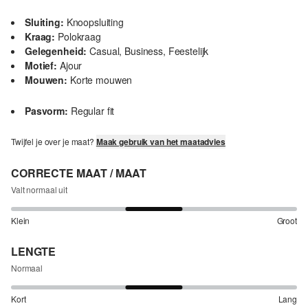
Sluiting:
Knoopsluiting
Kraag:
Polokraag
Gelegenheid:
Casual, Business, Feestelijk
Motief:
Ajour
Mouwen:
Korte mouwen
Pasvorm:
Regular fit
Twijfel je over je maat?
Maak gebruik van het maatadvies
CORRECTE MAAT / MAAT
Valt normaal uit
Klein
Groot
LENGTE
Normaal
Kort
Lang