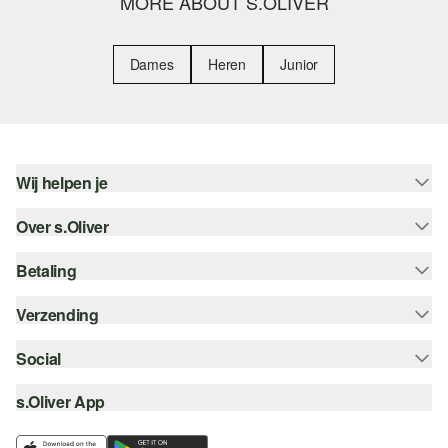
MORE ABOUT S.OLIVER
Dames
Heren
Junior
Wij helpen je
Over s.Oliver
Help - FAQ
Maattabel
Betaling
Nieuwsbrief
Retourneren
s.Oliver Card
Verzending
Koop op rekening
Top categorieën
s.Oliver Group
Creditcard
Social
Track & Trace
Career
PayPal
Post NL
s.Oliver App
instagram
Verlanglijstje
iDeal | Wero
facebook
Duurzaamheid