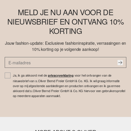
MELD JE NU AAN VOOR DE
NIEUWSBRIEF EN ONTVANG 10%
KORTING
Jouw fashion-update: Exclusieve fashioninspiratie, verrassingen en
10% korting op je volgende aankoop!
Ja, ik ga akkoord met de
voor het ontvangen van de
privacyverklaring
nieuwsbrief van s.Oliver Bernd Freier GmbH & Co. KG. Ik wil graag informatie
over op mij afgestemde aanbiedingen en producten ontvangen en ik ga ermee
akkoord dat s.Oliver Bernd Freier GmbH & Co. KG hiervoor een gebruikersprofiel
op meerdere apparaten aanmaakt.