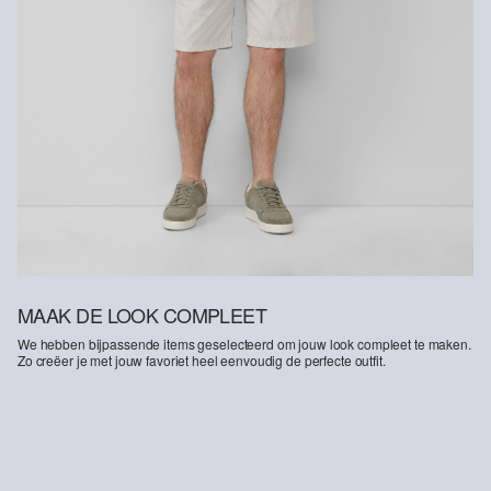
Better Cotton: Als je voor onze katoenen producten kiest, steun je
onze investering in de missie van Better Cotton om
gemeenschappen te helpen overleven en bloeien, terwijl
tegelijkertijd de leefomgeving wordt beschermd en hersteld. Better
Cotton ondersteunt landbouwgemeenschappen op sociaal,
economisch en ecologisch vlak door boeren te trainen in
duurzamere teeltmethoden. Dit product wordt geproduceerd via
een model van massabalans, wat betekent dat het niet per se
Better Cotton bevat. Meer informatie hierover vind je op
soliver-
group.com
MAAK DE LOOK COMPLEET
We hebben bijpassende items geselecteerd om jouw look compleet te maken.
Zo creëer je met jouw favoriet heel eenvoudig de perfecte outfit.