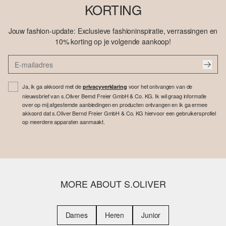
KORTING
Jouw fashion-update: Exclusieve fashioninspiratie, verrassingen en
10% korting op je volgende aankoop!
Ja, ik ga akkoord met de
voor het ontvangen van de
privacyverklaring
nieuwsbrief van s.Oliver Bernd Freier GmbH & Co. KG. Ik wil graag informatie
over op mij afgestemde aanbiedingen en producten ontvangen en ik ga ermee
akkoord dat s.Oliver Bernd Freier GmbH & Co. KG hiervoor een gebruikersprofiel
op meerdere apparaten aanmaakt.
MORE ABOUT S.OLIVER
Dames
Heren
Junior