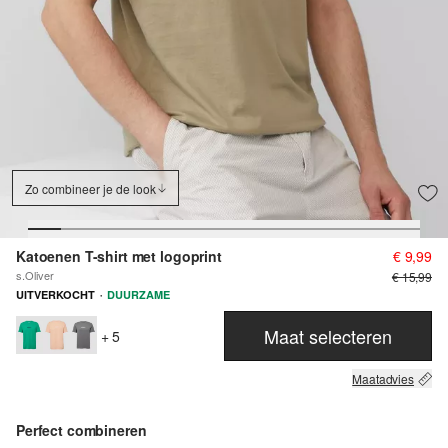
Zo combineer je de look
Katoenen T-shirt met logoprint
€ 9,99
s.Oliver
€ 15,99
·
UITVERKOCHT
DUURZAME
Maat selecteren
+ 5
Maatadvies
Perfect combineren