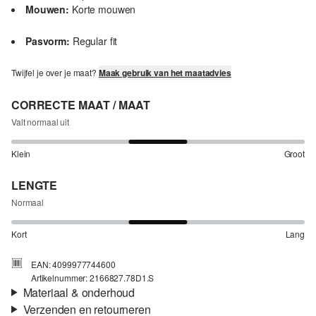
Mouwen:
Korte mouwen
Pasvorm:
Regular fit
Twijfel je over je maat?
Maak gebruik van het maatadvies
CORRECTE MAAT / MAAT
Valt normaal uit
Klein
Groot
LENGTE
Normaal
Kort
Lang
EAN: 4099977744600
Artikelnummer: 2166827.78D1.S
Materiaal & onderhoud
Verzenden en retourneren