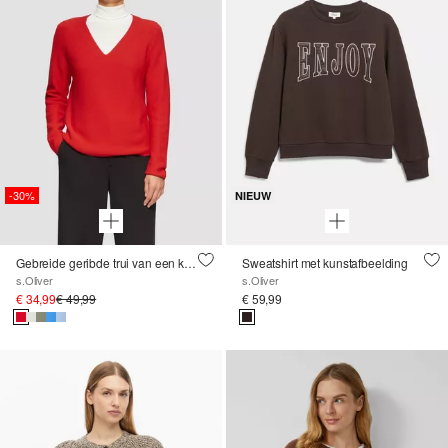
-30%
NIEUW
Gebreide geribde trui van een katoenmix met V-hals
Sweatshirt met kunstafbeelding
s.Oliver
s.Oliver
€ 34,99
€ 49,99
€ 59,99