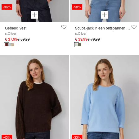
-36%
-50%
Gebreid Vest
Scuba-jack in een ontspannen pasvorm met 3/4-mouwen
s.Oliver
s.Oliver
€ 37,99
€ 59,99
€ 39,99
€ 79,99
-43%
-33%