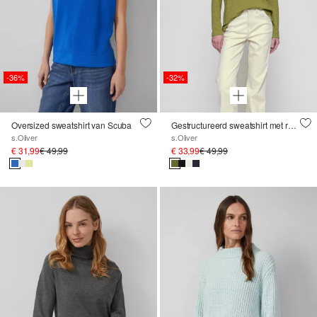
-36%
-32%
Oversized sweatshirt van Scuba
Gestructureerd sweatshirt met ronde hals
s.Oliver
s.Oliver
€ 31,99
€ 49,99
€ 33,99
€ 49,99