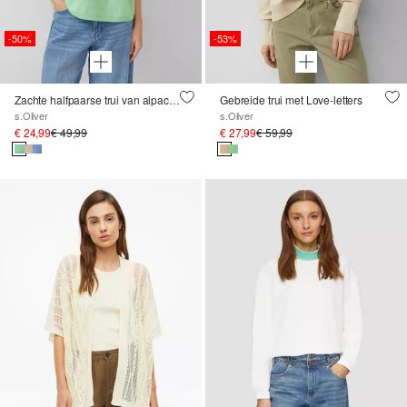
-50%
-53%
Zachte halfpaarse trui van alpacamix
Gebreide trui met Love-letters
s.Oliver
s.Oliver
€ 24,99
€ 49,99
€ 27,99
€ 59,99