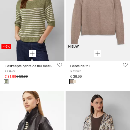
-46%
NIEUW
Gestreepte gebreide trui met 3/4 mouwen
Gebreide trui
s.Oliver
s.Oliver
€ 31,99
€ 59,99
€ 39,99