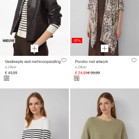
-37%
NIEUW
Gestreepte vest met knoopsluiting
Poncho met artwork
s.Oliver
s.Oliver
€ 49,99
€ 24,99
€ 39,99