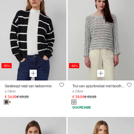
-50%
-42%
Gestreept vest van katoenmix
Trui van ajourbreisel met boothals en vleermuismouwen
s.Oliver
s.Oliver
€ 34,99
€ 69,99
€ 39,99
€ 69,99
DUURZAME