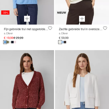
-33%
NIEUW
Fijn gebreide trui met opgerolde randen
Zachte gebreide trui in oversized model
s.Oliver
s.Oliver
€ 19,99
€ 29,99
€ 59,99