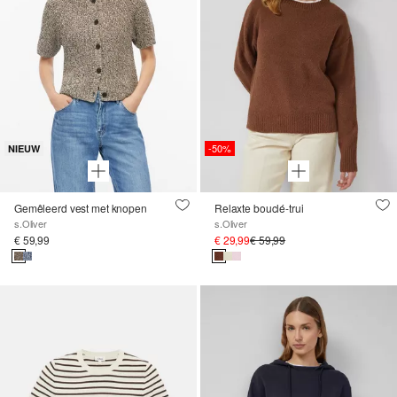
-50%
NIEUW
Gemêleerd vest met knopen
Relaxte bouclé-trui
s.Oliver
s.Oliver
€ 59,99
€ 29,99
€ 59,99