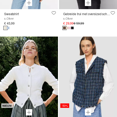
Sweatshirt
Gebreide trui met oversized schouders en zijsplit
s.Oliver
s.Oliver
€ 45,99
€ 29,99
€ 59,99
-50%
NIEUW