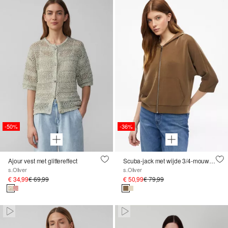
-50%
-36%
Ajour vest met glittereffect
Scuba-jack met wijde 3/4-mouwen
s.Oliver
s.Oliver
€ 34,99
€ 69,99
€ 50,99
€ 79,99
Paused • Muted
Paused • Muted