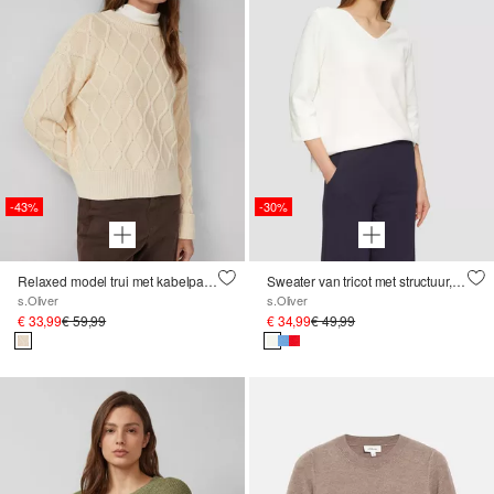
-43%
-30%
Relaxed model trui met kabelpatroon
Sweater van tricot met structuur, V-hals en 3/4-mouwen
s.Oliver
s.Oliver
€ 33,99
€ 59,99
€ 34,99
€ 49,99