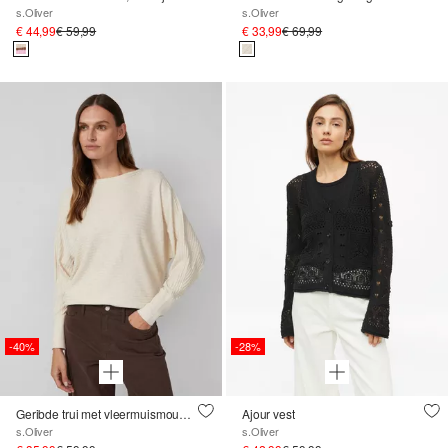
s.Oliver
s.Oliver
€ 44,99
€ 59,99
€ 33,99
€ 69,99
-40%
-28%
Geribde trui met vleermuismouwen
Ajour vest
s.Oliver
s.Oliver