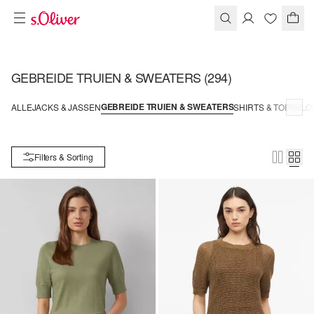
GEBREIDE TRUIEN & SWEATERS
(294)
GEBREIDE TRUIEN & SWEATERS
ALLE
JACKS & JASSEN
SHIRTS & TOPS
BLO
Filters & Sorting