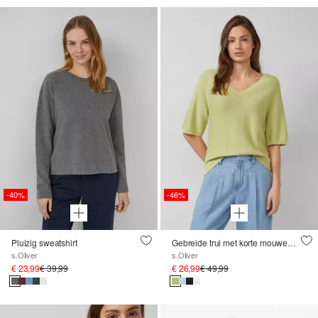
-40%
-46%
Pluizig sweatshirt
Gebreide trui met korte mouwen van katoenmix
s.Oliver
s.Oliver
€ 23,99
€ 39,99
€ 26,99
€ 49,99