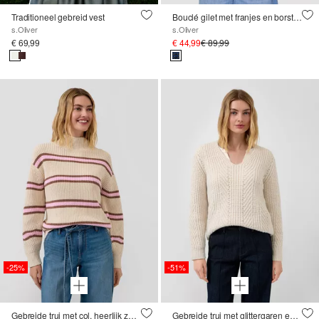
Traditioneel gebreid vest
Bouclé gilet met franjes en borstzakken
s.Oliver
s.Oliver
€ 69,99
€ 44,99
€ 89,99
-25%
-51%
Gebreide trui met col, heerlijk zacht en warm
Gebreide trui met glittergaren en paillettendetails