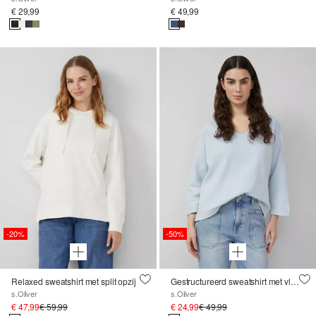
€ 29,99
€ 49,99
-20%
-50%
Relaxed sweatshirt met split opzij
Gestructureerd sweatshirt met vleermuismouwen
s.Oliver
s.Oliver
€ 47,99
€ 59,99
€ 24,99
€ 49,99