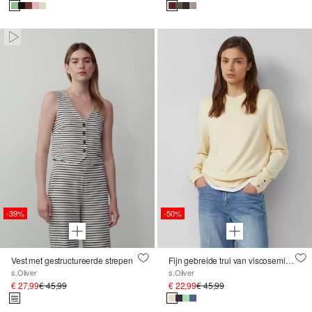
Paused • Muted
-39%
-50%
Vest met gestructureerde strepen
Fijn gebreide trui van viscosemix met sierknopen
s.Oliver
s.Oliver
€ 27,99
€ 45,99
€ 22,99
€ 45,99