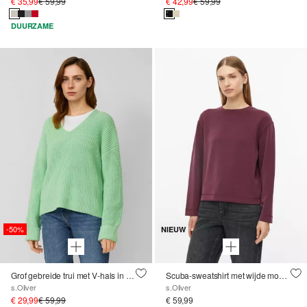
€ 35,99
€ 59,99
€ 42,99
€ 59,99
DUURZAME
-50%
NIEUW
Grof gebreide trui met V-hals in een ontspannen pasvorm
Scuba-sweatshirt met wijde mouwen
s.Oliver
s.Oliver
€ 29,99
€ 59,99
€ 59,99