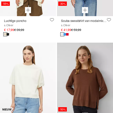
-55%
-30%
Luchtige poncho
Scuba sweatshirt van modalmix met plooidetail
s.Oliver
s.Oliver
€ 17,99
€ 39,99
€ 41,99
€ 59,99
-50%
NIEUW