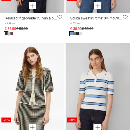
Relaxed fit gebreide trui van alpacamix
Scuba sweatshirt met 3/4 mouwen
s.Oliver
s.Oliver
€ 33,99
€ 59,99
€ 39,99
€ 59,99
-28%
-50%