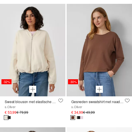
-32%
-30%
Sweat blouson met elastische manchetten
Gesneden sweatshirt met naaddetails
s.Oliver
s.Oliver
€ 53,99
€ 79,99
€ 34,99
€ 49,99