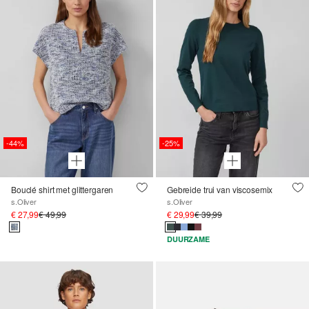
-44%
-25%
Bouclé shirt met glittergaren
Gebreide trui van viscosemix
s.Oliver
s.Oliver
€ 27,99
€ 49,99
€ 29,99
€ 39,99
DUURZAME