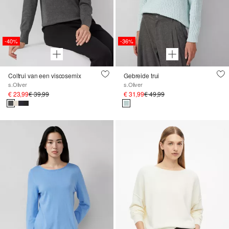
-40%
-36%
Coltrui van een viscosemix
Gebreide trui
s.Oliver
s.Oliver
€ 23,99
€ 39,99
€ 31,99
€ 49,99