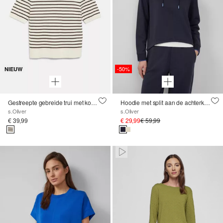
-50%
NIEUW
Gestreepte gebreide trui met korte mouwen en een slanke pasvorm
Hoodie met split aan de achterkant
s.Oliver
s.Oliver
€ 39,99
€ 29,99
€ 59,99
Paused • Muted