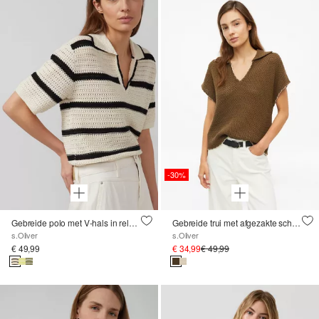
-30%
Gebreide polo met V-hals in relaxte pasvorm
Gebreide trui met afgezakte schouders en polokraag
s.Oliver
s.Oliver
€ 49,99
€ 34,99
€ 49,99