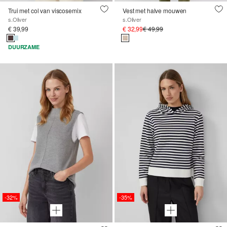
Trui met col van viscosemix
Vest met halve mouwen
s.Oliver
s.Oliver
€ 39,99
€ 32,99
€ 49,99
DUURZAME
-32%
-35%