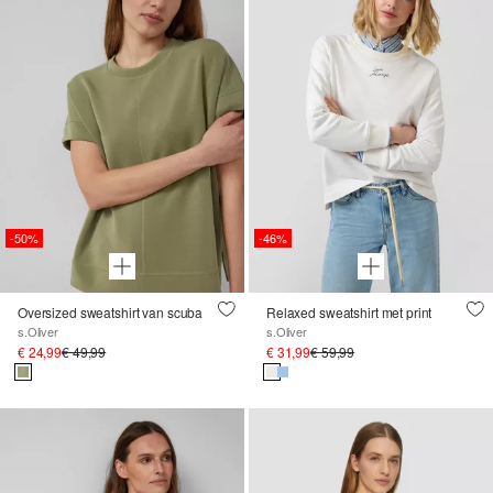
-50%
-46%
Oversized sweatshirt van scuba
Relaxed sweatshirt met print
s.Oliver
s.Oliver
€ 24,99
€ 49,99
€ 31,99
€ 59,99