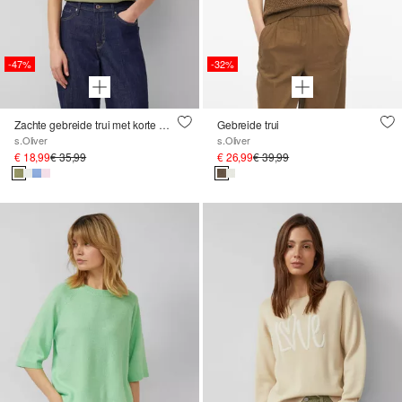
-47%
-32%
Zachte gebreide trui met korte mouwen en een slanke pasvorm
Gebreide trui
s.Oliver
s.Oliver
€ 18,99
€ 35,99
€ 26,99
€ 39,99