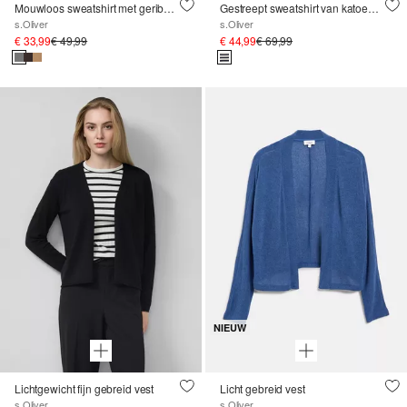
Mouwloos sweatshirt met geribde opstaande kraag
Gestreept sweatshirt van katoenmix met capuchon
s.Oliver
s.Oliver
€ 33,99
€ 49,99
€ 44,99
€ 69,99
NIEUW
Lichtgewicht fijn gebreid vest
Licht gebreid vest
s.Oliver
s.Oliver