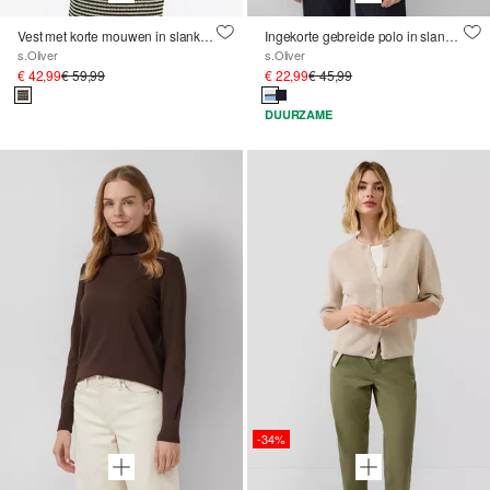
Vest met korte mouwen in slanke pasvorm
Ingekorte gebreide polo in slanke pasvorm
s.Oliver
s.Oliver
€ 42,99
€ 59,99
€ 22,99
€ 45,99
DUURZAME
-34%