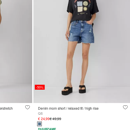
-50%
erstretch
Denim mom short / relaxed fit / high rise
QS
€ 24,99
€ 49,99
DUURZAME