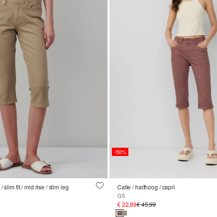
-50%
slim fit / mid rise / slim leg
Catie / halfhoog / capri
QS
€ 22,99
€ 45,99