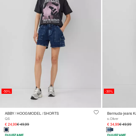
-50%
-30%
ABBY / HOOG MODEL / SHORTS
Bermuda-jeans Karol
QS
s.Oliver
€ 24,99
€ 49,99
€ 34,99
€ 49,99
DUURZAME
DUURZAME