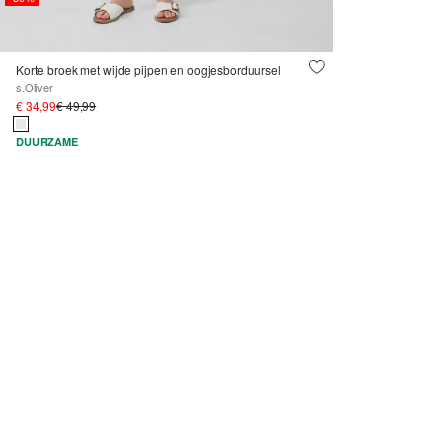
Korte broek met wijde pijpen en oogjesborduursel
s.Oliver
€ 34,99
€ 49,99
DUURZAME