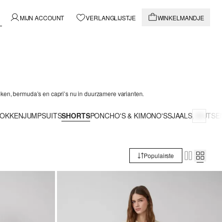
MIJN ACCOUNT
VERLANGLIJSTJE
WINKELMANDJE
oeken, bermuda’s en capri’s nu in duurzamere varianten.
OKKEN
JUMPSUITS
SHORTS
PONCHO'S & KIMONO'S
SJAALS, MUTS
Populairste