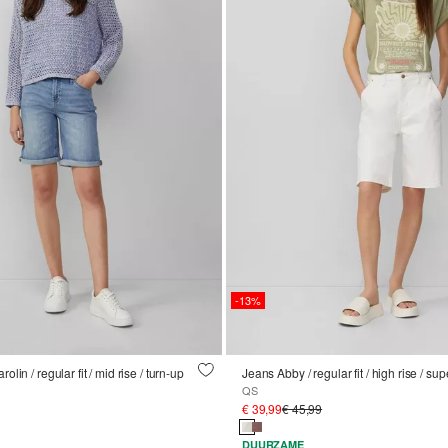
-13%
in / regular fit / mid rise / turn-up
Jeans Abby / regular fit / high rise / sup
QS
€ 39,99
€ 45,99
DUURZAME