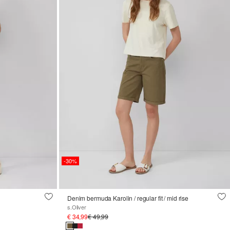
-30%
Denim bermuda Karolin / regular fit / mid rise
s.Oliver
€ 34,99
€ 49,99