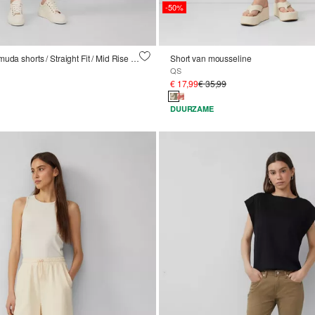
-50%
Karolin jeans Bermuda shorts / Straight Fit / Mid Rise / Rechte pijp
Short van mousseline
QS
€ 17,99
€ 35,99
DUURZAME