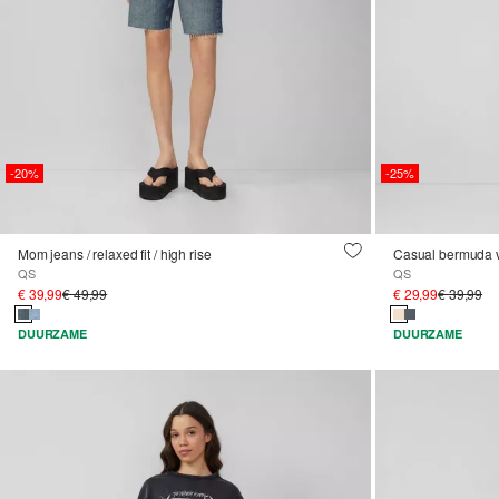
-20%
-25%
Mom jeans / relaxed fit / high rise
Casual bermuda v
QS
QS
€ 39,99
€ 49,99
€ 29,99
€ 39,99
DUURZAME
DUURZAME