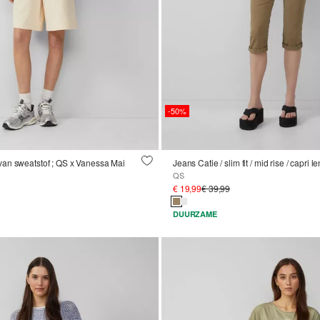
-50%
an sweatstof ; QS x Vanessa Mai
Jeans Catie / slim fit / mid rise / capri l
QS
€ 19,99
€ 39,99
DUURZAME