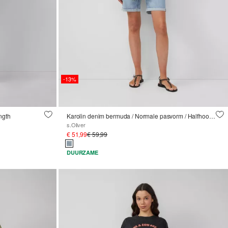
-13%
ength
Karolin denim bermuda / Normale pasvorm / Halfhoog / Strikband
s.Oliver
€ 51,99
€ 59,99
DUURZAME