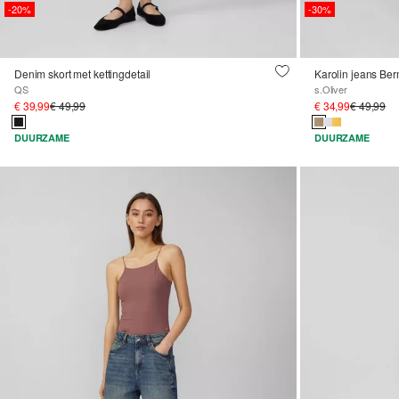
-20%
-30%
Denim skort met kettingdetail
QS
s.Oliver
€ 39,99
€ 49,99
€ 34,99
€ 49,99
DUURZAME
DUURZAME