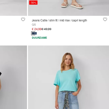
-50%
Jeans Catie / slim fit / mid rise / capri length
QS
€ 24,99
€ 49,99
DUURZAME