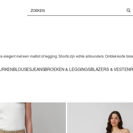
e elegant met een maillot of legging. Shorts zijn echte allrounders. Ontdek korte br
URKEN
BLOUSES
JEANS
BROEKEN & LEGGINGS
BLAZERS & VESTEN
R
d