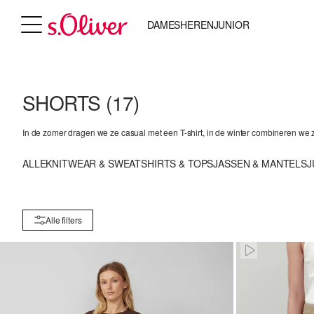
DAMES
HEREN
JUNIOR
SHORTS
(17)
In de zomer dragen we ze casual met een T-shirt, in de winter combineren we z
ALLE
KNITWEAR & SWEAT
SHIRTS & TOPS
JASSEN & MANTELS
J
Alle filters
Paused • Mute