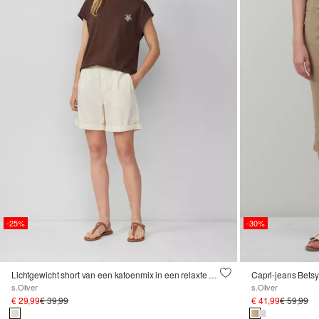
-25%
-30%
Lichtgewicht short van een katoenmix in een relaxte pasvorm
Capri-jeans Betsy / 
s.Oliver
s.Oliver
€ 29,99
€ 39,99
€ 41,99
€ 59,99