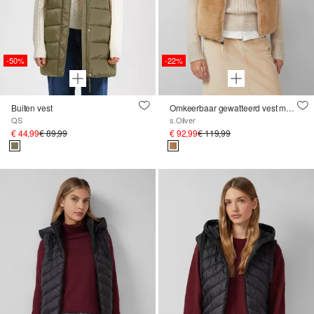
-50%
-22%
Buiten vest
Omkeerbaar gewatteerd vest met bont
QS
s.Oliver
€ 44,99
€ 89,99
€ 92,99
€ 119,99