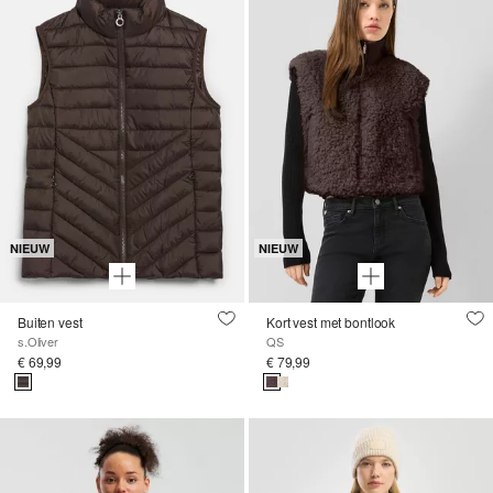
NIEUW
NIEUW
Buiten vest
Kort vest met bontlook
s.Oliver
QS
€ 69,99
€ 79,99