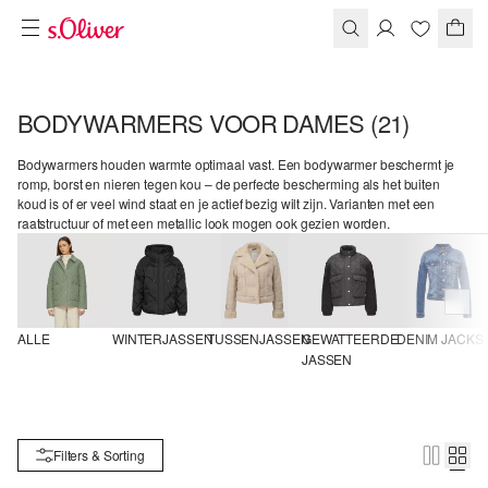
BODYWARMERS VOOR DAMES
(21)
Bodywarmers houden warmte optimaal vast. Een bodywarmer beschermt je
romp, borst en nieren tegen kou – de perfecte bescherming als het buiten
koud is of er veel wind staat en je actief bezig wilt zijn. Varianten met een
raatstructuur of met een metallic look mogen ook gezien worden.
ALLE
WINTERJASSEN
TUSSENJASSEN
GEWATTEERDE 
DENIM JACKS
JASSEN
Filters & Sorting