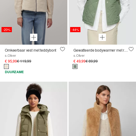
-20%
-44%
Omkeerbaar vest met teddybont
Gewatteerde bodywarmer met ruitpatroon en opstaande kraag
s.Oliver
s.Oliver
€ 95,99
€ 119,99
€ 49,99
€ 89,99
DUURZAME