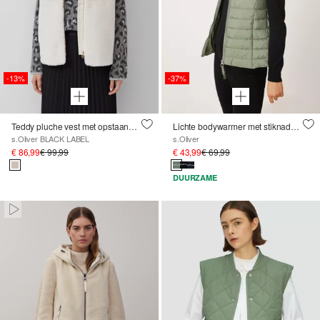
-13%
-37%
Teddy pluche vest met opstaande kraag
Lichte bodywarmer met stiknaden en opstaande kraag
s.Oliver BLACK LABEL
s.Oliver
€ 86,99
€ 99,99
€ 43,99
€ 69,99
DUURZAME
Paused • Muted