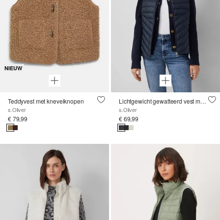
NIEUW
Teddyvest met knevelknopen
Lichtgewicht gewatteerd vest met opstaande kraag
s.Oliver
s.Oliver
€ 79,99
€ 69,99