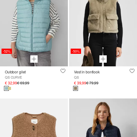
-52%
-50%
Outdoor gilet
Vest in bontlook
QS CURVE
QS
€ 32,99
€ 69,99
€ 39,99
€ 79,99