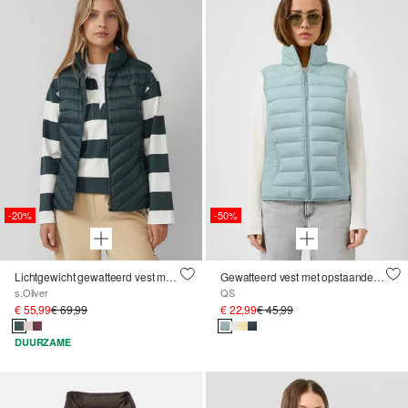
-20%
-50%
Lichtgewicht gewatteerd vest met opstaande kraag
Gewatteerd vest met opstaande kraag
s.Oliver
QS
€ 55,99
€ 69,99
€ 22,99
€ 45,99
DUURZAME