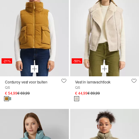
-21%
-50%
Corduroy vest voor buiten
Vest in lamsvachtlook
QS
QS
€ 54,99
€ 69,99
€ 44,99
€ 89,99