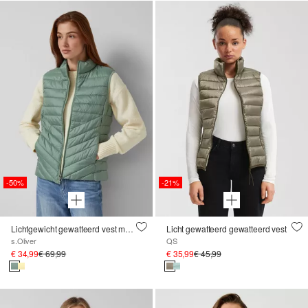
-50%
-21%
Lichtgewicht gewatteerd vest met opstaande kraag en inpakfunctie
Licht gewatteerd gewatteerd vest
s.Oliver
QS
€ 34,99
€ 69,99
€ 35,99
€ 45,99