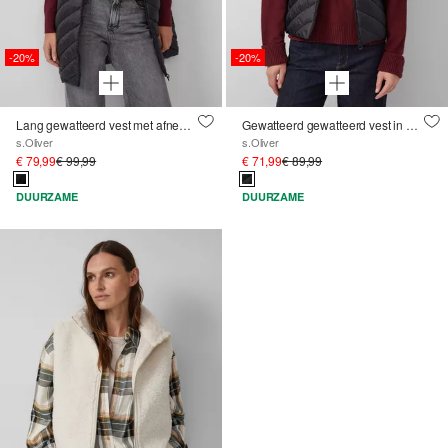
-20%
-20%
Lang gewatteerd vest met afneembare capuchon
Gewatteerd gewatteerd vest in een relaxte pasvorm
s.Oliver
s.Oliver
€ 79,99
€ 99,99
€ 71,99
€ 89,99
DUURZAME
DUURZAME