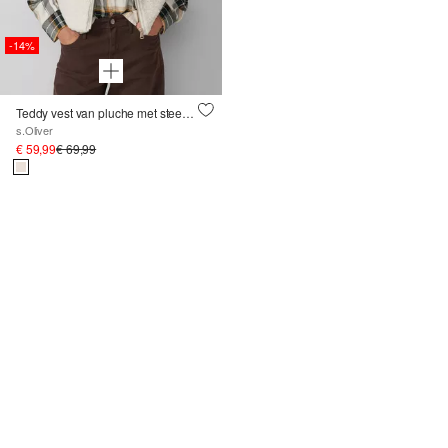
-14%
Teddy vest van pluche met steekzakken
s.Oliver
€ 59,99
€ 69,99