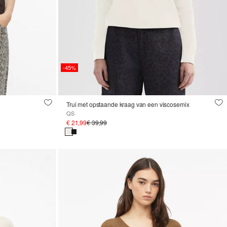
-45%
Trui met opstaande kraag van een viscosemix
QS
€ 21,99
€ 39,99