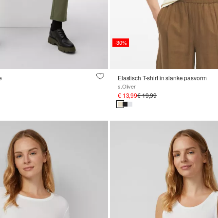
-30%
e
Elastisch T-shirt in slanke pasvorm
s.Oliver
€ 13,99
€ 19,99