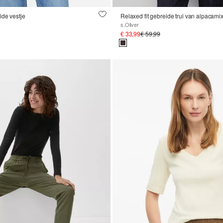
ide vestje
Relaxed fit gebreide trui van alpacami
s.Oliver
€ 33,99
€ 59,99