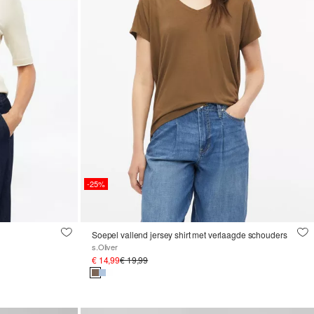
-25%
Soepel vallend jersey shirt met verlaagde schouders
s.Oliver
€ 14,99
€ 19,99