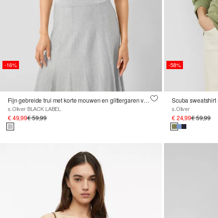
-16%
-58%
Fijn gebreide trui met korte mouwen en glittergaren van licht doorschijnende stof
Scuba sweatshirt
s.Oliver BLACK LABEL
s.Oliver
€ 49,99
€ 59,99
€ 24,99
€ 59,99