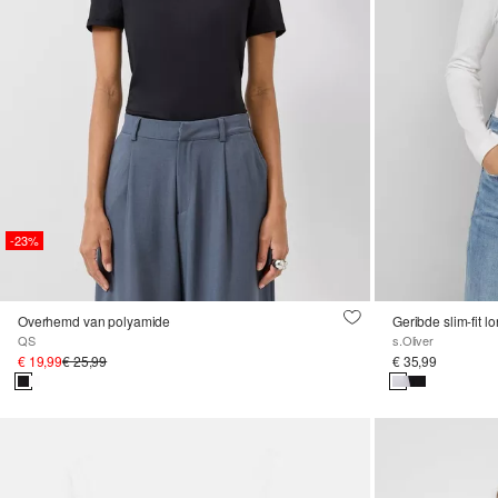
-23%
Overhemd van polyamide
Geribde slim-fit 
QS
s.Oliver
€ 19,99
€ 25,99
€ 35,99