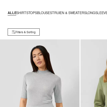
ALLE
SHIRTS
TOPS
BLOUSES
TRUIEN & SWEATERS
LONGSLEEV
Filters & Sorting