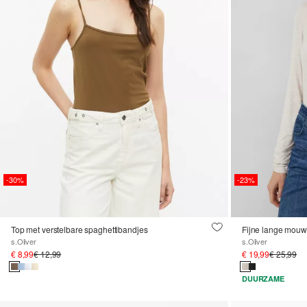
-30%
-23%
Top met verstelbare spaghettibandjes
s.Oliver
s.Oliver
€ 8,99
€ 12,99
€ 19,99
€ 25,99
DUURZAME