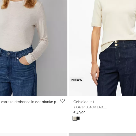
NIEUW
Fijne lange mouw van stretchviscose in een slanke pasvorm
Gebreide trui
s.Oliver BLACK LABEL
€ 49,99