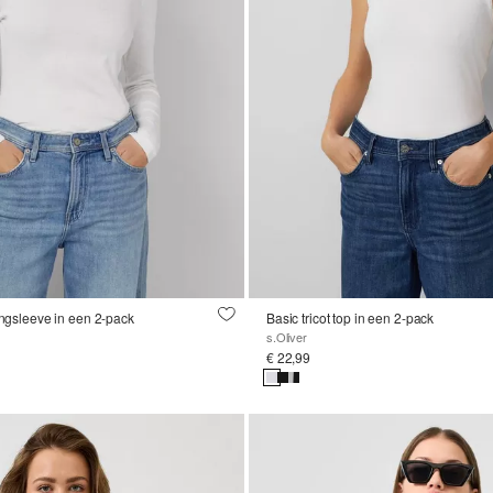
longsleeve in een 2-pack
Basic tricot top in een 2-pack
s.Oliver
€ 22,99