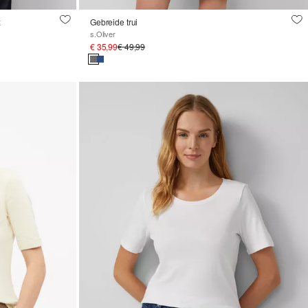
x
Gebreide trui
s.Oliver
€ 35,99
€ 49,99