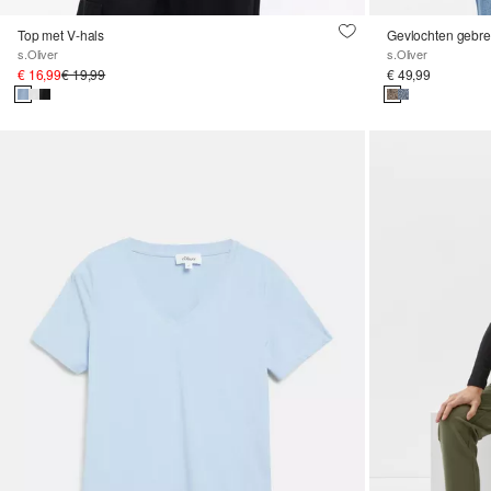
Top met V-hals
Gevlochten gebre
s.Oliver
s.Oliver
€ 16,99
€ 19,99
€ 49,99