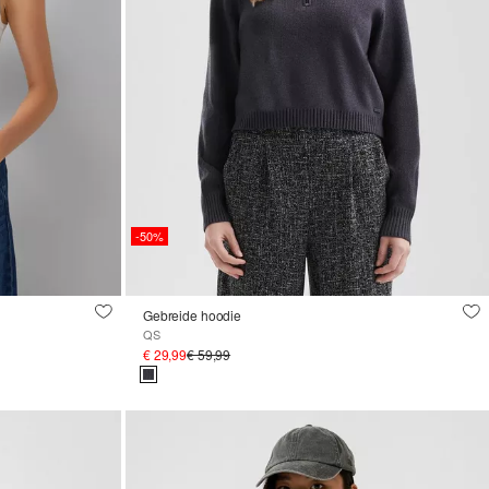
-50%
Gebreide hoodie
QS
€ 29,99
€ 59,99