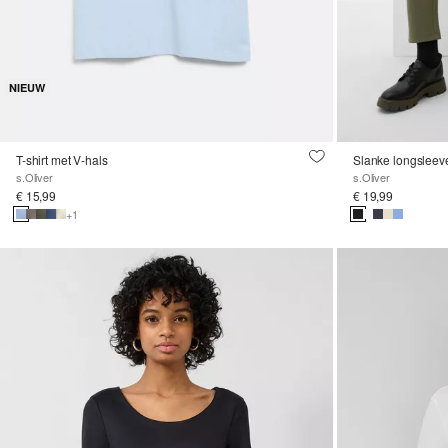
NIEUW
T-shirt met V-hals
Slanke longsleev
s.Oliver
s.Oliver
€ 15,99
€ 19,99
+1