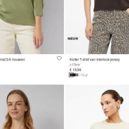
NIEUW
 met 3/4 mouwen
Korter T-shirt van interlock-jersey
s.Oliver
€ 19,99
+2