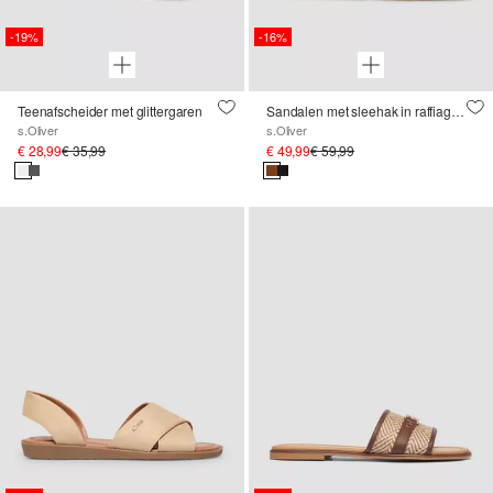
-19%
-16%
Teenafscheider met glittergaren
Sandalen met sleehak in raffiagelook
s.Oliver
s.Oliver
€ 28,99
€ 35,99
€ 49,99
€ 59,99