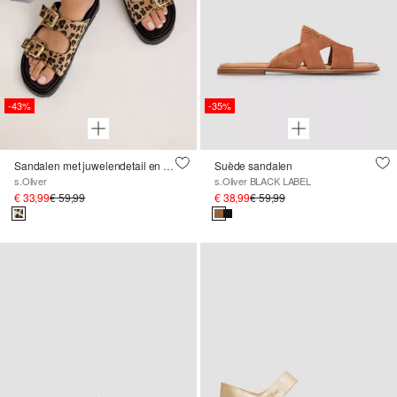
-43%
-35%
Sandalen met juwelendetail en leoprint
Suède sandalen
s.Oliver
s.Oliver BLACK LABEL
€ 33,99
€ 59,99
€ 38,99
€ 59,99