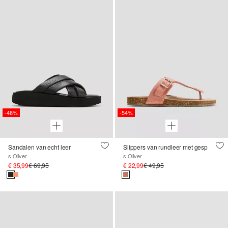
-48%
-54%
Sandalen van echt leer
Slippers van rundleer met gesp
s.Oliver
s.Oliver
€ 35,99
€ 69,95
€ 22,99
€ 49,95