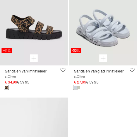
-41%
-53%
Sandalen van imitatieleer
Sandalen van glad imitatieleer
s.Oliver
s.Oliver
€ 34,99
€ 59,95
€ 27,99
€ 59,95