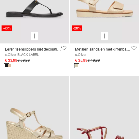
-43%
-28%
Leren teenslippers met decoratief detail
Metalen sandalen met klittenbandsluiting
s.Oliver BLACK LABEL
s.Oliver
€ 33,99
€ 59,99
€ 35,99
€ 49,99