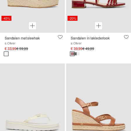
-43%
-20%
Sandalen met sleehak
Sandalen in laklederlook
s.Oliver
s.Oliver
€ 33,99
€ 59,99
€ 39,99
€ 49,99