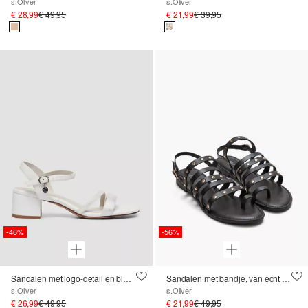
s.Oliver
s.Oliver
€ 28,99
€ 49,95
€ 21,99
€ 39,95
-46%
-56%
Sandalen met logo-detail en blokhak
Sandalen met bandje, van echt leer
s.Oliver
s.Oliver
€ 26,99
€ 49,95
€ 21,99
€ 49,95