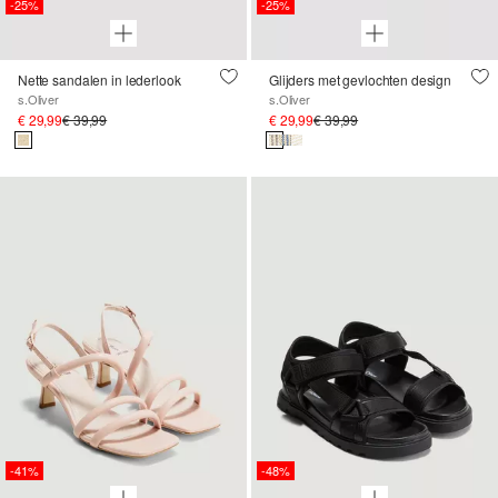
-25%
-25%
Nette sandalen in lederlook
Glijders met gevlochten design
s.Oliver
s.Oliver
€ 29,99
€ 39,99
€ 29,99
€ 39,99
-41%
-48%