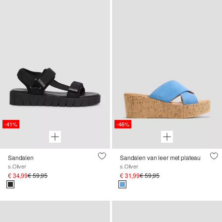
-41%
-46%
Sandalen
Sandalen van leer met plateau
s.Oliver
s.Oliver
€ 34,99
€ 59,95
€ 31,99
€ 59,95