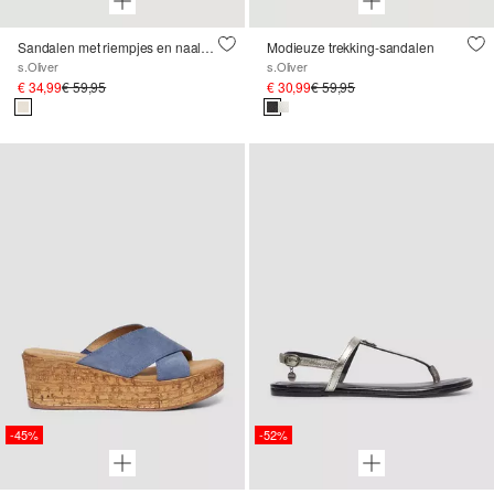
Sandalen met riempjes en naaldhakken
Modieuze trekking-sandalen
s.Oliver
s.Oliver
€ 34,99
€ 59,95
€ 30,99
€ 59,95
-45%
-52%