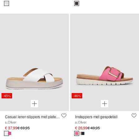
-45%
-46%
Casual leren slippers met plateauzool
Instappers met gespdetail
s.Oliver
s.Oliver
€ 37,99
€ 69,95
€ 26,99
€ 49,95