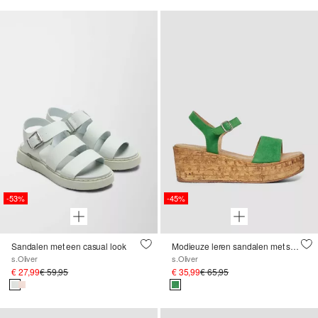
-53%
-45%
Sandalen met een casual look
Modieuze leren sandalen met sleehak
s.Oliver
s.Oliver
€ 27,99
€ 59,95
€ 35,99
€ 65,95