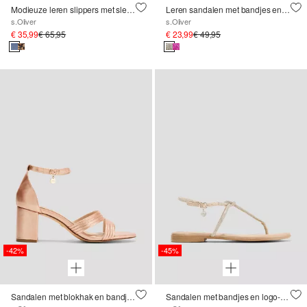
Modieuze leren slippers met sleehak
Leren sandalen met bandjes en logodetail
s.Oliver
s.Oliver
€ 35,99
€ 65,95
€ 23,99
€ 49,95
-42%
-45%
Sandalen met blokhak en bandjes
Sandalen met bandjes en logo-detail