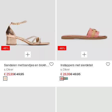
-48%
-46%
Sandalen met bandjes en blokhak
Instappers met sierdetail
s.Oliver
s.Oliver
€ 25,99
€ 49,95
€ 26,99
€ 49,95