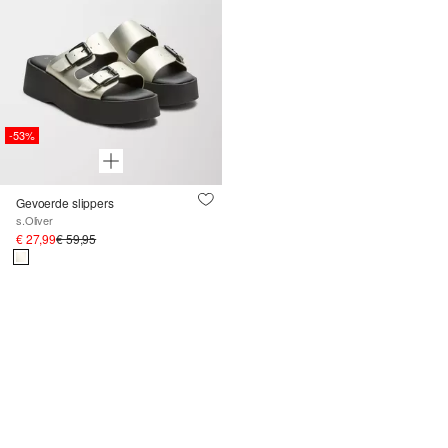
-53%
Gevoerde slippers
s.Oliver
€ 27,99
€ 59,95