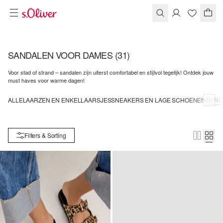
SANDALEN VOOR DAMES
(31)
Voor stad of strand – sandalen zijn uiterst comfortabel en stijlvol tegelijk! Ontdek jouw
must haves voor warme dagen!
SAND
ALLE
LAARZEN EN ENKELLAARSJES
SNEAKERS EN LAGE SCHOENEN
Filters & Sorting