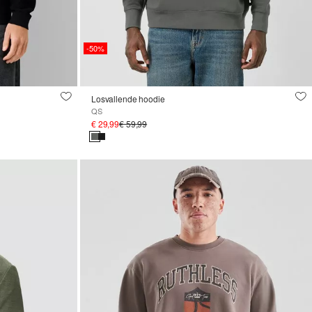
-50%
Losvallende hoodie
QS
€ 29,99
€ 59,99