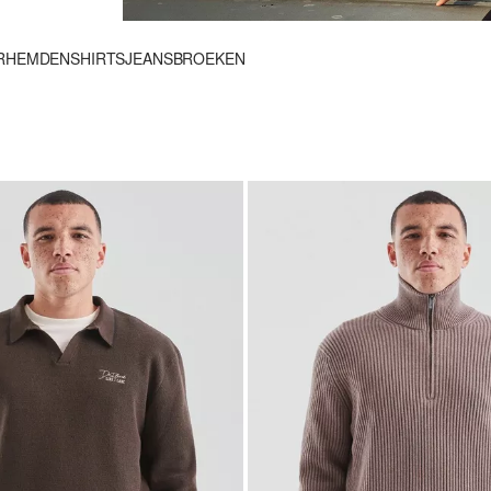
RHEMDEN
SHIRTS
JEANS
BROEKEN