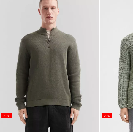
-42%
-20%