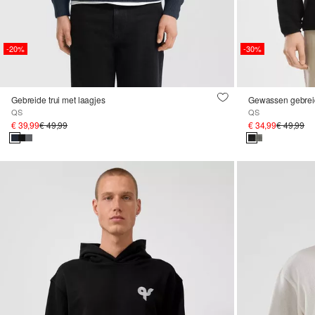
-20%
-30%
Gebreide trui met laagjes
Gewassen gebreide
QS
QS
€ 39,99
€ 49,99
€ 34,99
€ 49,99