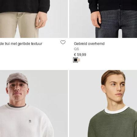
 trui met geribde textuur
Gebreid overhemd
QS
€ 59,99