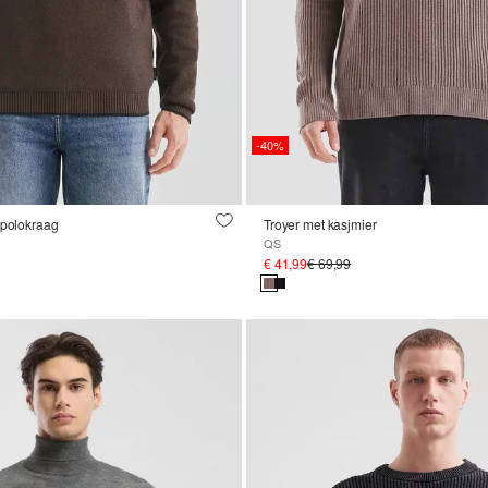
-40%
 polokraag
Troyer met kasjmier
QS
€ 41,99
€ 69,99