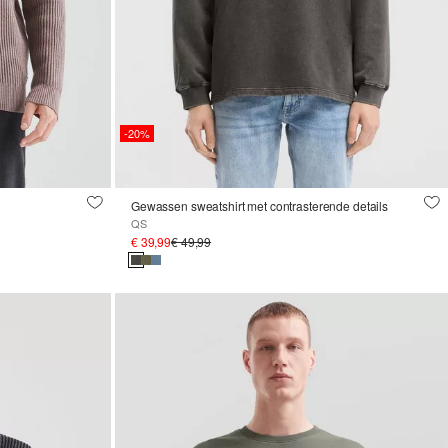
-20%
Gewassen sweatshirt met contrasterende details
QS
€ 39,99
€ 49,99