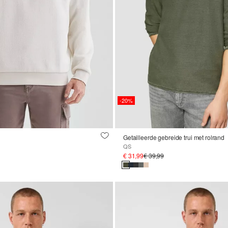
-20%
Getailleerde gebreide trui met rolrand
QS
€ 31,99
€ 39,99