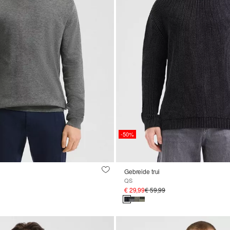
-50%
Gebreide trui
QS
€ 29,99
€ 59,99