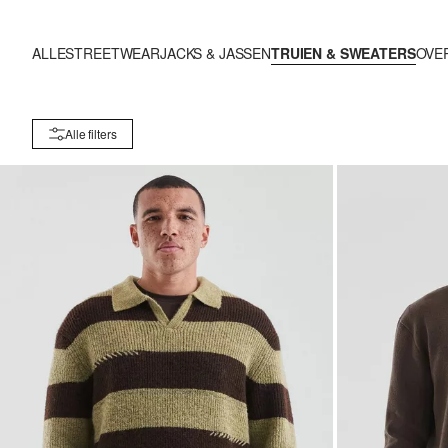
ALLE
STREETWEAR
JACKS & JASSEN
TRUIEN & SWEATERS
OVE
Alle filters