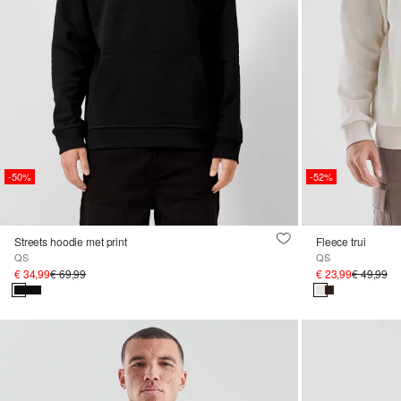
-50%
-52%
Streets hoodie met print
Fleece trui
QS
QS
€ 34,99
€ 69,99
€ 23,99
€ 49,99