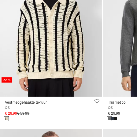
-51%
Vest met gehaakte textuur
Trui met col
QS
QS
€ 28,99
€ 59,99
€ 29,99