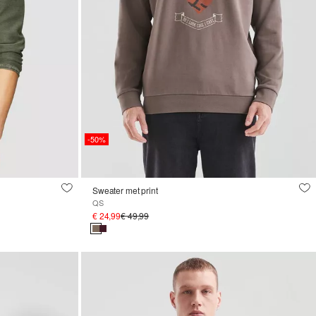
-50%
Sweater met print
QS
€ 24,99
€ 49,99