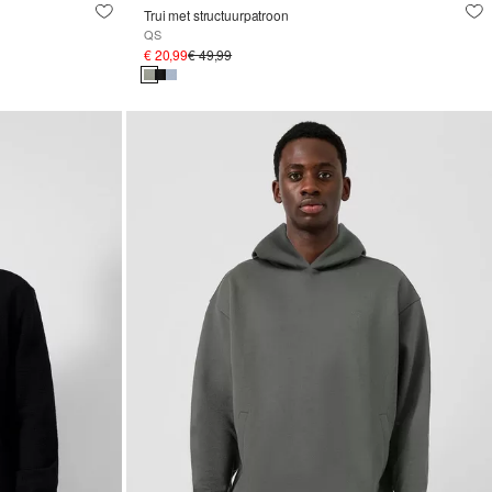
Trui met structuurpatroon
QS
€ 20,99
€ 49,99