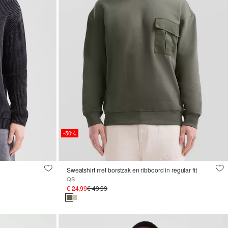
-50%
Sweatshirt met borstzak en ribboord in regular fit
QS
€ 24,99
€ 49,99