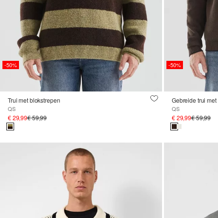
-50%
-50%
Trui met blokstrepen
Gebreide trui met
QS
QS
€ 29,99
€ 59,99
€ 29,99
€ 59,99