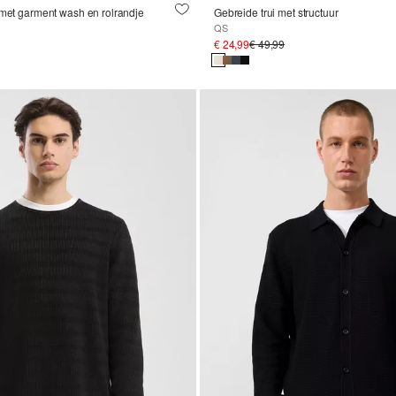
 met garment wash en rolrandje
Gebreide trui met structuur
QS
€ 24,99
€ 49,99