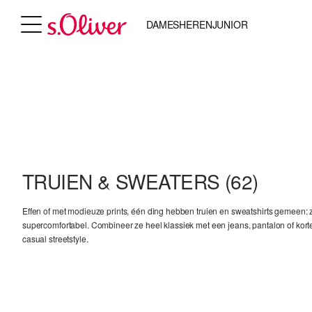
DAMES
HEREN
JUNIOR
TRUIEN & SWEATERS
(62)
Effen of met modieuze prints, één ding hebben truien en sweatshirts gemeen: z
supercomfortabel. Combineer ze heel klassiek met een jeans, pantalon of kort
casual streetstyle.