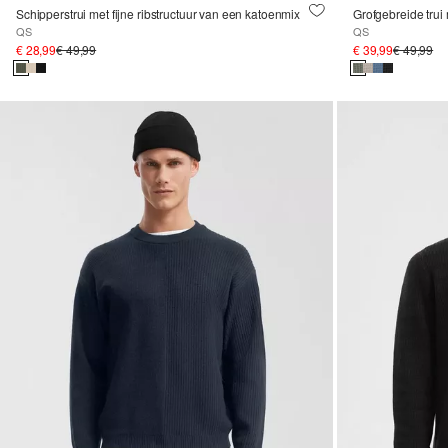
Schipperstrui met fijne ribstructuur van een katoenmix
Grofgebreide trui
QS
QS
€ 28,99
€ 49,99
€ 39,99
€ 49,99