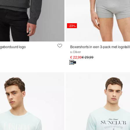
-23%
 geborduurd logo
Boxershorts in een 3-pack met logotai
s.Oliver
€ 22,99
€ 29,99