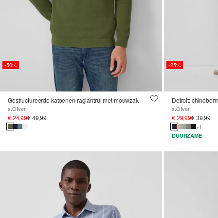
-50%
-25%
Gestructureerde katoenen raglantrui met mouwzak
s.Oliver
s.Oliver
€ 24,99
€ 49,99
€ 29,99
€ 39,99
+1
DUURZAME