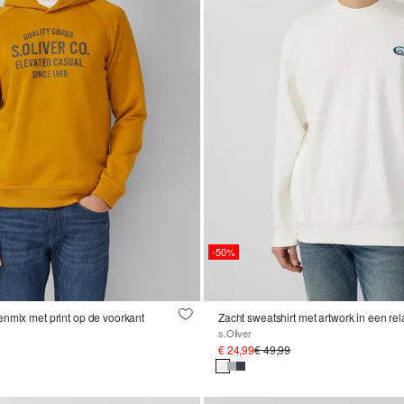
-50%
nmix met print op de voorkant
s.Oliver
€ 24,99
€ 49,99