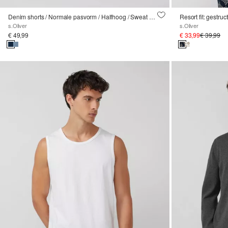
Denim shorts / Normale pasvorm / Halfhoog / Sweat denim
s.Oliver
s.Oliver
€ 49,99
€ 33,99
€ 39,99