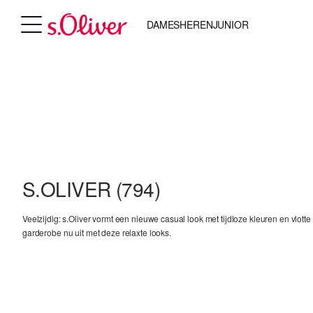
DAMES
HEREN
JUNIOR
S.OLIVER
(794)
Veelzijdig: s.Oliver vormt een nieuwe casual look met tijdloze kleuren en vlotte
garderobe nu uit met deze relaxte looks.