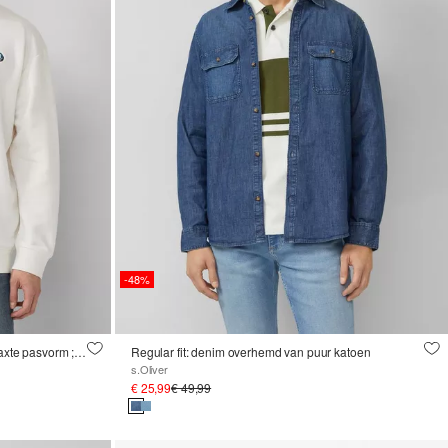
-48%
Zacht sweatshirt met artwork in een relaxte pasvorm ; Wintersportcollectie
Regular fit: denim overhemd van puur katoen
s.Oliver
€ 25,99
€ 49,99