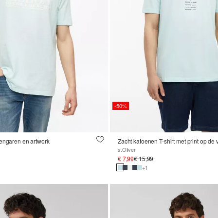
-50%
mengaren en artwork
Zacht katoenen T-shirt met print op de 
s.Oliver
€ 7,99
€ 15,99
+1