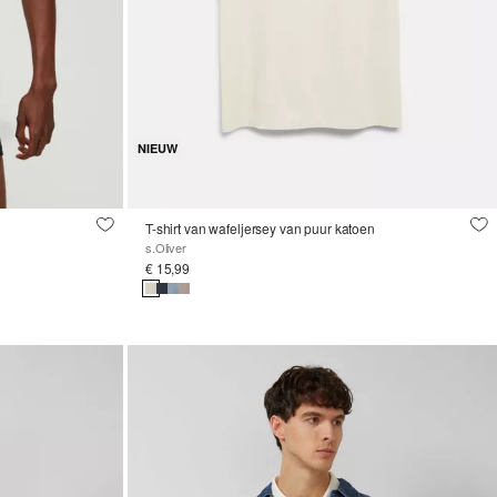
NIEUW
T-shirt van wafeljersey van puur katoen
s.Oliver
€ 15,99