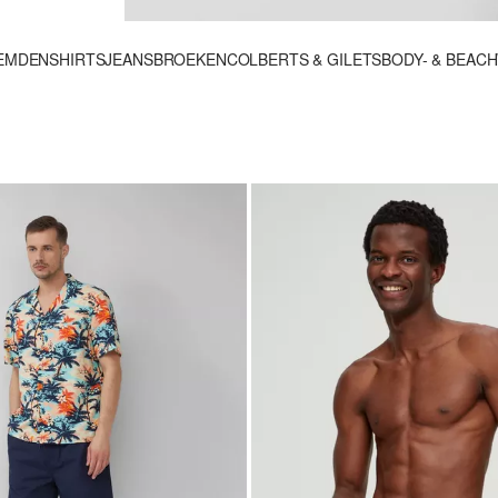
EMDEN
SHIRTS
JEANS
BROEKEN
COLBERTS & GILETS
BODY- & BEAC