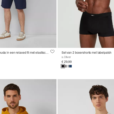
Detroit: chinobermuda in een relaxed fit met elastische band
Set van 2 boxershorts met labelpatch
s.Oliver
€ 29,99