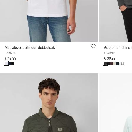
Mouwloze top in een dubbelpak
Gebreide trui met
s.Oliver
s.Oliver
€ 19,99
€ 39,99
+13