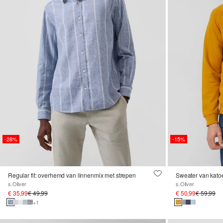
-28%
-15%
Regular fit: overhemd van linnenmix met strepen
Sweater van katoe
s.Oliver
s.Oliver
€ 35,99
€ 49,99
€ 50,99
€ 59,99
+1