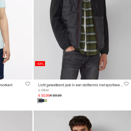
-43%
voorkant
Licht gewatteerd jack in een stoffenmix met sportieve details
s.Oliver
€ 50,99
€ 89,99