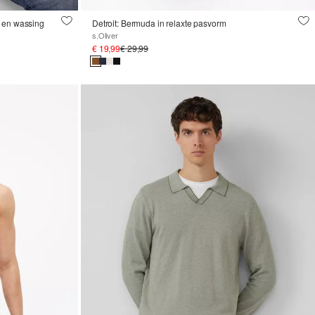
 en wassing
Detroit: Bermuda in relaxte pasvorm
s.Oliver
€ 19,99
€ 29,99