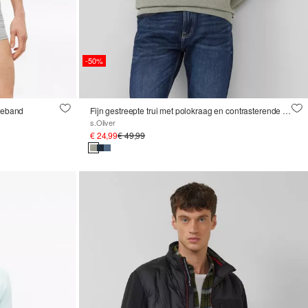
-50%
lleband
Fijn gestreepte trui met polokraag en contrasterende manchetten
s.Oliver
€ 24,99
€ 49,99