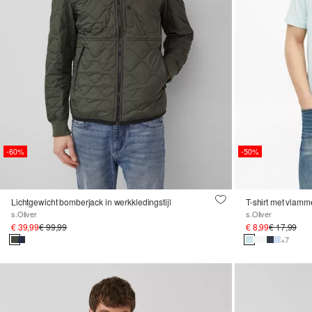
-60%
-50%
Lichtgewicht bomberjack in werkkledingstijl
T-shirt met vlam
s.Oliver
s.Oliver
€ 39,99
€ 99,99
€ 8,99
€ 17,99
+7