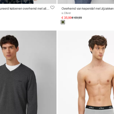
Resort fit: gestructureerd katoenen overhemd met all-over print
Overhemd van keperstof met zijzakken
s.Oliver
€ 35,99
€ 69,99