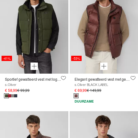
-41%
-53%
Sportief gewatteerd vest met logodetails
Elegant gewatteerd vest met gerecycled dons
s.Oliver
s.Oliver BLACK LABEL
€ 58,99
€ 99,99
€ 69,99
€ 149,99
DUURZAME