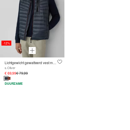
-12%
Lichtgewicht gewatteerd vest met sportieve contrasterende details ; 360° circulair zicht
s.Oliver
€ 69,99
€ 79,99
DUURZAME