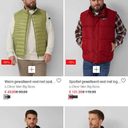
-50%
-15%
Warm gewatteerd vest met opstaande kraag en contrasterende details
Sportief gewatteerd vest met logodetails
s.Oliver Men Big Sizes
s.Oliver Men Big Sizes
€ 49,99
€ 99,99
€ 101,99
€ 119,99