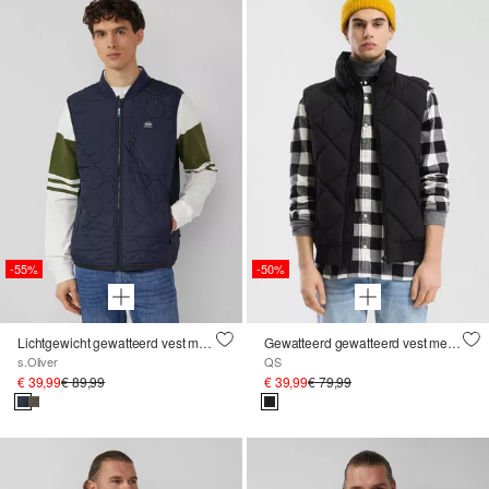
-55%
-50%
Lichtgewicht gewatteerd vest met bomberkraag in werkkledingstijl
Gewatteerd gewatteerd vest met steekzakken
s.Oliver
QS
€ 39,99
€ 89,99
€ 39,99
€ 79,99