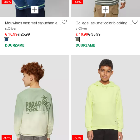
-34%
-44%
Mouwloos vest met capuchon en borduursel
College jack met color blocking en print
s.Oliver
s.Oliver
€ 16,99
€ 25,99
€ 19,99
€ 35,99
DUURZAME
DUURZAME
-37%
-50%