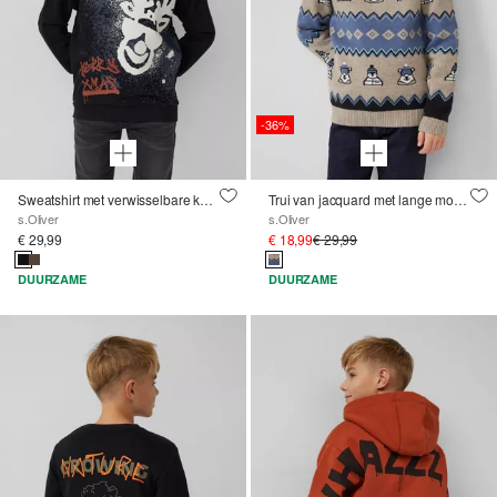
-36%
Sweatshirt met verwisselbare kerstprint
Trui van jacquard met lange mouwen in een normale pasvorm met een ronde halslijn
s.Oliver
s.Oliver
€ 29,99
€ 18,99
€ 29,99
DUURZAME
DUURZAME