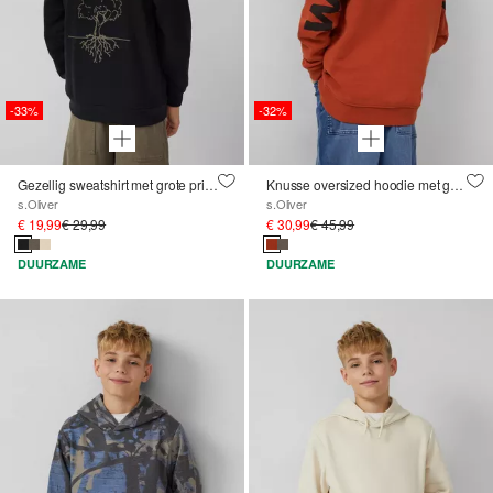
-33%
-32%
Gezellig sweatshirt met grote print op de rug
Knusse oversized hoodie met grote tekstprint op de rug
s.Oliver
s.Oliver
€ 19,99
€ 29,99
€ 30,99
€ 45,99
DUURZAME
DUURZAME