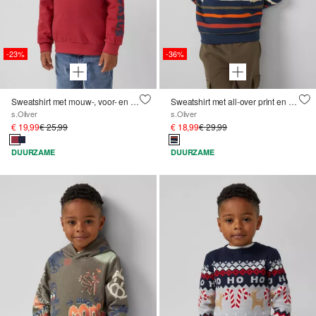
-23%
-36%
Sweatshirt met mouw-, voor- en rugprint in structuurjersey
Sweatshirt met all-over print en kleine fotoprint
s.Oliver
s.Oliver
€ 19,99
€ 25,99
€ 18,99
€ 29,99
DUURZAME
DUURZAME