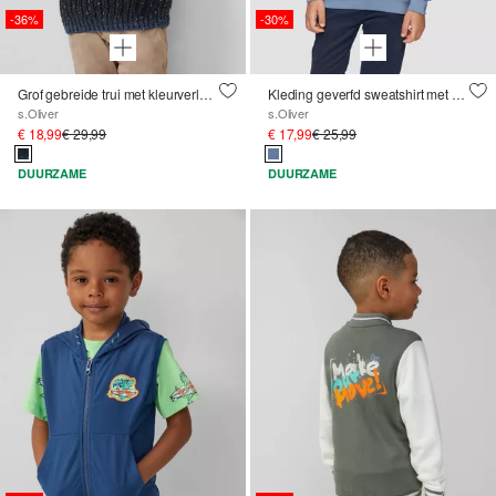
-36%
-30%
Grof gebreide trui met kleurverloop
Kleding geverfd sweatshirt met print op de voorkant
s.Oliver
s.Oliver
€ 18,99
€ 29,99
€ 17,99
€ 25,99
DUURZAME
DUURZAME