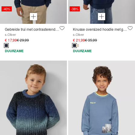
-40%
-38%
Gebreide trui met contrasterende strepen en pluche intarsia
Knusse oversized hoodie met graffiti-opdruk
s.Oliver
s.Oliver
€ 17,99
€ 29,99
€ 21,99
€ 35,99
DUURZAME
DUURZAME