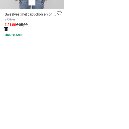
Sweatvest met capuchon en print op de voorkant
s.Oliver
€ 21,99
€ 35,99
DUURZAME