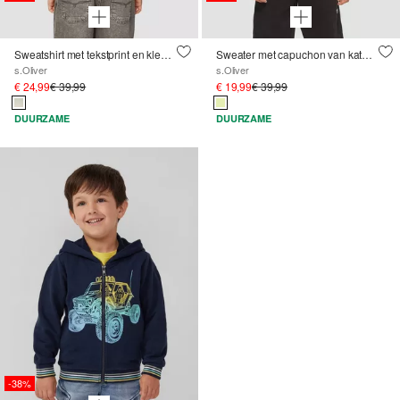
Sweatshirt met tekstprint en kleurverloop
Sweater met capuchon van katoenmix met printdetails
s.Oliver
s.Oliver
€ 24,99
€ 39,99
€ 19,99
€ 39,99
DUURZAME
DUURZAME
-38%