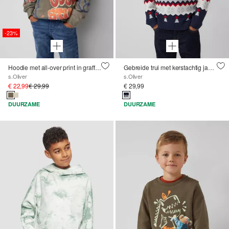
-23%
Hoodie met all-over print in graffitistijl
Gebreide trui met kerstachtig jacquardpatroon
s.Oliver
s.Oliver
€ 22,99
€ 29,99
€ 29,99
DUURZAME
DUURZAME