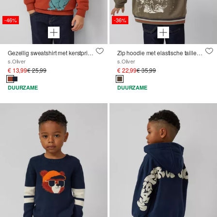
-46%
-36%
Gezellig sweatshirt met kerstprint op de voorkant
Zip hoodie met elastische tailleband en grote rugprint
s.Oliver
s.Oliver
€ 13,99
€ 25,99
€ 22,99
€ 35,99
DUURZAME
DUURZAME