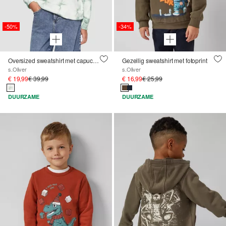
-50%
-34%
Oversized sweatshirt met capuchon in batiklook
Gezellig sweatshirt met fotoprint
s.Oliver
s.Oliver
€ 19,99
€ 39,99
€ 16,99
€ 25,99
DUURZAME
DUURZAME