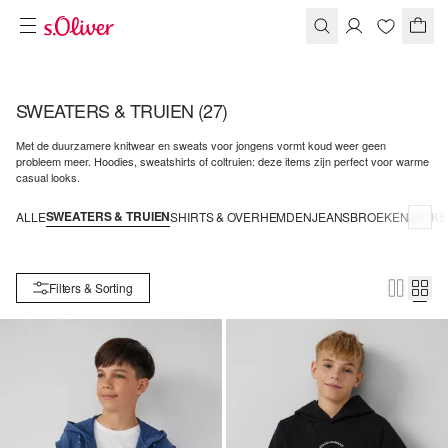
SWEATERS & TRUIEN
(27)
Met de duurzamere knitwear en sweats voor jongens vormt koud weer geen
probleem meer. Hoodies, sweatshirts of coltruien: deze items zijn perfect voor warme
casual looks.
SWEATERS & TRUIEN
ALLE
SHIRTS & OVERHEMDEN
JEANS
BROEKEN
JACKS
Filters & Sorting