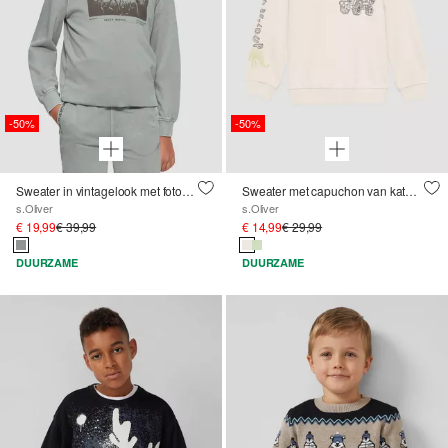
-50%
-50%
Sweater in vintagelook met fotoprint
Sweater met capuchon van katoenmix met print op de voorkant en op de mouwen
s.Oliver
s.Oliver
€ 19,99
€ 39,99
€ 14,99
€ 29,99
DUURZAME
DUURZAME