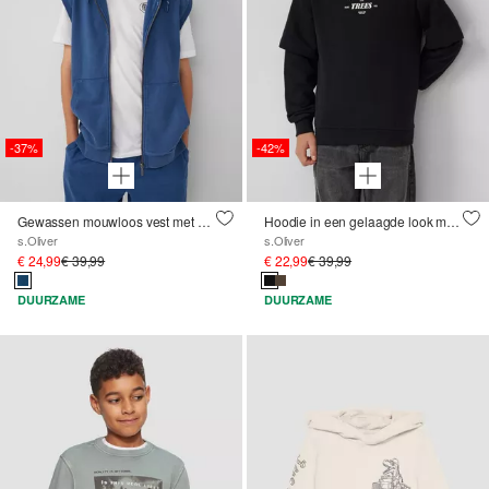
-37%
-42%
Gewassen mouwloos vest met capuchon
Hoodie in een gelaagde look met een knusse binnenkant
s.Oliver
s.Oliver
€ 24,99
€ 39,99
€ 22,99
€ 39,99
DUURZAME
DUURZAME