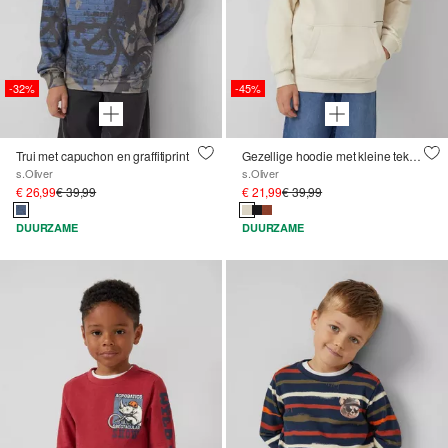
-32%
-45%
Trui met capuchon en graffitiprint
Gezellige hoodie met kleine tekstprint
s.Oliver
s.Oliver
€ 26,99
€ 39,99
€ 21,99
€ 39,99
DUURZAME
DUURZAME