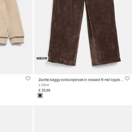
NIEUW
Zachte baggy corduroybroek in relaxed fit met logoband
s.Oliver
€ 35,99