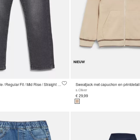
NIEUW
Joggingbroek Pelle / Regular Fit / Mid Rise / Straight Leg
Sweatjack met capuchon en printdetail
s.Oliver
€ 29,99