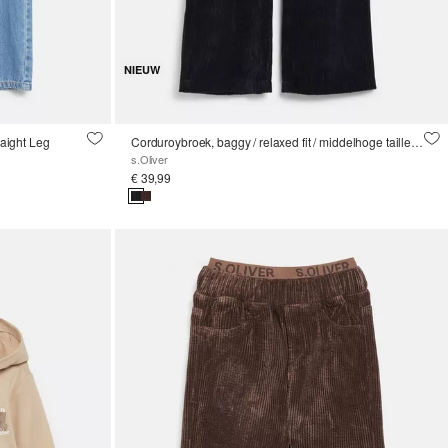
NIEUW
raight Leg
Corduroybroek, baggy / relaxed fit / middelhoge taille / wijde pijpen
s.Oliver
€ 39,99