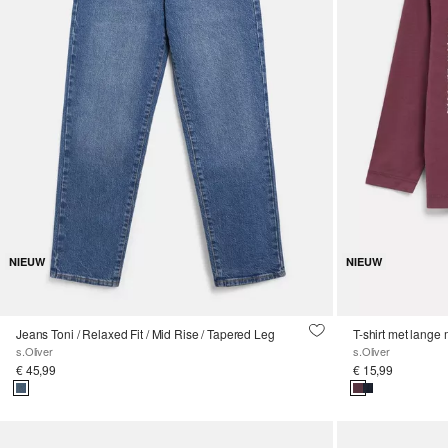
NIEUW
NIEUW
Jeans Toni / Relaxed Fit / Mid Rise / Tapered Leg
T-shirt met lange
s.Oliver
s.Oliver
€ 45,99
€ 15,99