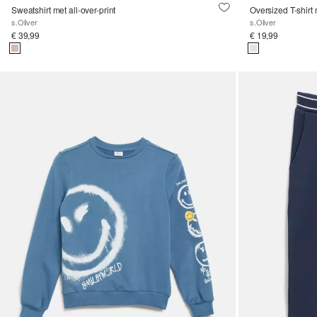
Sweatshirt met all-over-print
Oversized T-shirt 
s.Oliver
s.Oliver
€ 39,99
€ 19,99