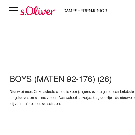
DAMES
HEREN
JUNIOR
BOYS (MATEN 92-176)
(26)
Nieuw binnen: Onze actuele collectie voor jongens overtuigt met comfortabele sw
longsleeves en warme vesten. Van school tot verjaardagsfeestje - de nieuwe i
stijlvol naar het nieuwe seizoen.