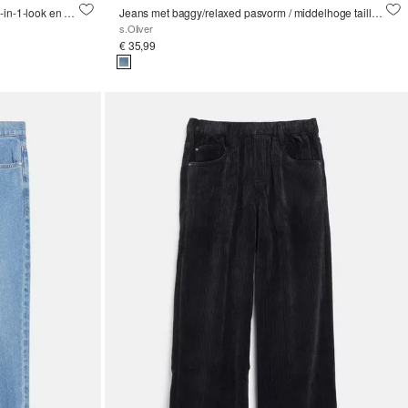
Oversized shirt met lange mouwen in 2-in-1-look en printdetails
Jeans met baggy/relaxed pasvorm / middelhoge taille / wijde pijpen
s.Oliver
€ 35,99