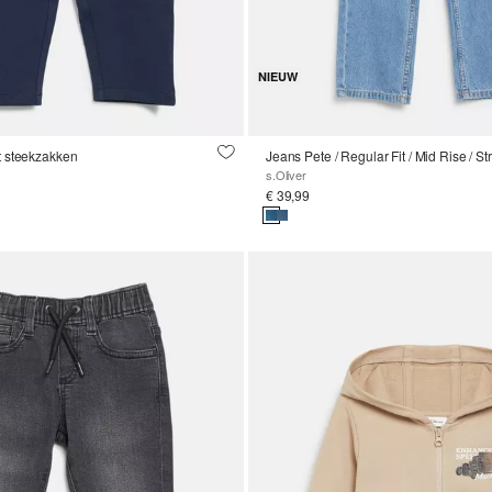
NIEUW
 steekzakken
Jeans Pete / Regular Fit / Mid Rise / St
s.Oliver
€ 39,99