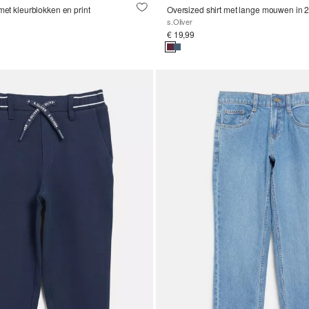
met kleurblokken en print
s.Oliver
€ 19,99