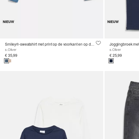
NIEUW
NIEUW
Smiley®-sweatshirt met print op de voorkant en op de mouwen
Joggingbroek met
s.Oliver
s.Oliver
€ 35,99
€ 25,99