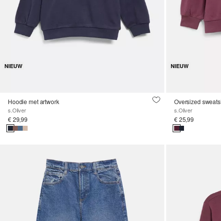
NIEUW
NIEUW
Hoodie met artwork
s.Oliver
s.Oliver
€ 29,99
€ 25,99