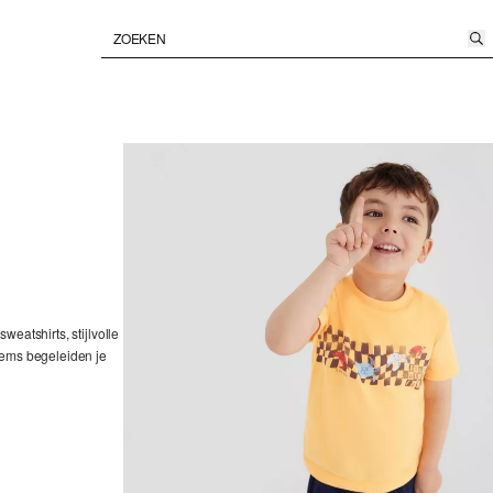
eatshirts, stijlvolle
tems begeleiden je