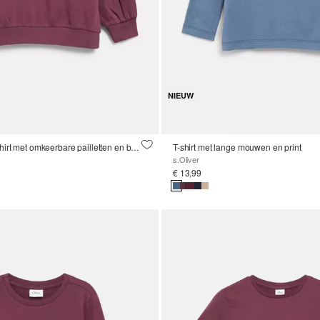
NIEUW
Oversized sweatshirt met omkeerbare pailletten en borduursel
T-shirt met lange mouwen en print
s.Oliver
€ 13,99