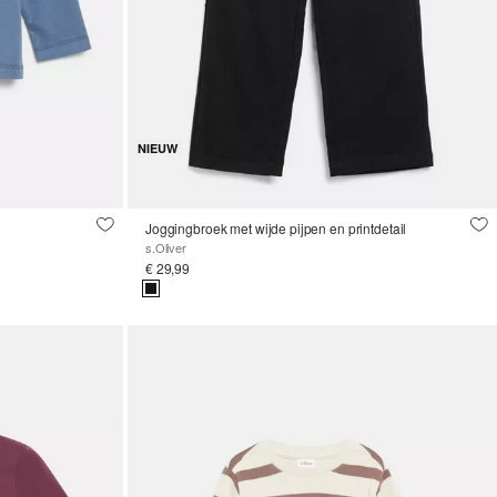
NIEUW
Joggingbroek met wijde pijpen en printdetail
s.Oliver
€ 29,99