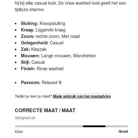
hij bij elke casual look. De rinse-washed look geeft het een
tijdloze charme.
Sluiting:
Knoopsluiting
Kraag:
Liggende kraag
Zoom:
rechte zoom, Met naad
Gelegenheid:
Casual
Zak:
Klepzak
Mouwen:
Lange mouwen, Manchetten
Stijl:
Casual
Finish:
Rinse washed
Pasvorm:
Relaxed fit
Twijfel je over je maat?
Maak gebruik van het maatadvies
CORRECTE MAAT / MAAT
Valt groot uit
Groot
Klein