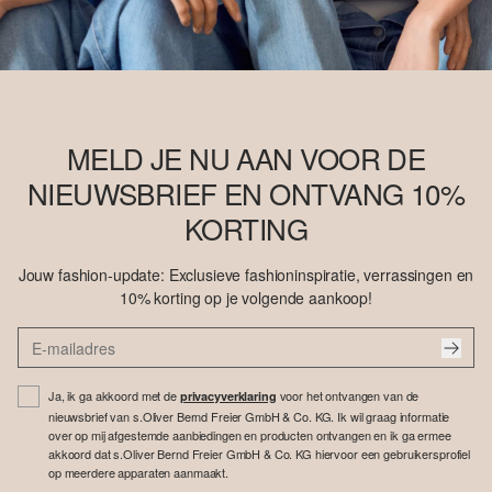
MELD JE NU AAN VOOR DE
NIEUWSBRIEF EN ONTVANG 10%
KORTING
Jouw fashion-update: Exclusieve fashioninspiratie, verrassingen en
10% korting op je volgende aankoop!
Ja, ik ga akkoord met de
voor het ontvangen van de
privacyverklaring
nieuwsbrief van s.Oliver Bernd Freier GmbH & Co. KG. Ik wil graag informatie
over op mij afgestemde aanbiedingen en producten ontvangen en ik ga ermee
akkoord dat s.Oliver Bernd Freier GmbH & Co. KG hiervoor een gebruikersprofiel
op meerdere apparaten aanmaakt.