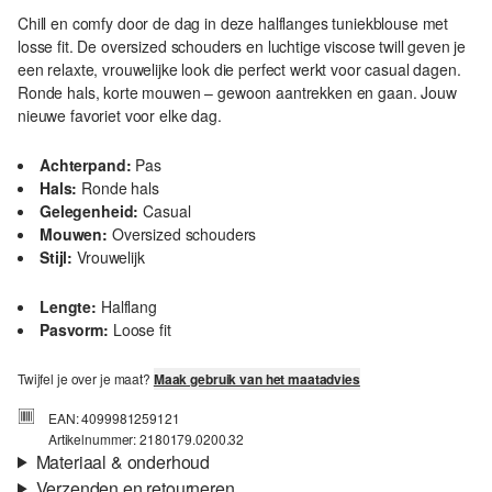
Chill en comfy door de dag in deze halflanges tuniekblouse met
losse fit. De oversized schouders en luchtige viscose twill geven je
een relaxte, vrouwelijke look die perfect werkt voor casual dagen.
Ronde hals, korte mouwen – gewoon aantrekken en gaan. Jouw
nieuwe favoriet voor elke dag.
Achterpand:
Pas
Hals:
Ronde hals
Gelegenheid:
Casual
Mouwen:
Oversized schouders
Stijl:
Vrouwelijk
Lengte:
Halflang
Pasvorm:
Loose fit
Twijfel je over je maat?
Maak gebruik van het maatadvies
EAN: 4099981259121
Artikelnummer: 2180179.0200.32
Materiaal & onderhoud
Verzenden en retourneren