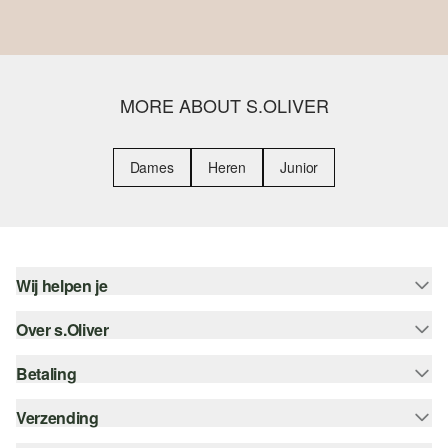
MORE ABOUT S.OLIVER
Dames
Heren
Junior
Wij helpen je
Over s.Oliver
Help - FAQ
Maattabel
Betaling
Nieuwsbrief
Retourneren
s.Oliver Card
Verzending
Koop op rekening
Top categorieën
s.Oliver Group