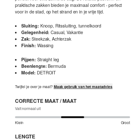
praktische zakken bieden je maximaal comfort - perfect
voor in de stad, op het strand en in je vrije tijd.
Sluiting:
Knoop, Ritssluiting, tunnelkoord
Gelegenheid:
Casual, Vakantie
Zak:
Steekzak, Achterzak
Finish:
Wassing
Pijpen:
Straight leg
Beenlengte:
Bermuda
Model:
DETROIT
Twijfel je over je maat?
Maak gebruik van het maatadvies
CORRECTE MAAT / MAAT
Valt normaal uit
Klein
Groot
LENGTE