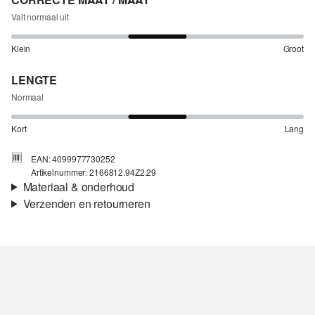
Valt normaal uit
Klein
Groot
LENGTE
Normaal
Kort
Lang
EAN: 4099977730252
Artikelnummer: 2166812.94Z2.29
Materiaal & onderhoud
Verzenden en retourneren
Stof:
Denim
Verzendinformatie
Je bestelling wordt binnen 3-5 werkdagen verzonden door Post
NL. De verzendkosten voor een standaardlevering zijn €4,95
Retourneren