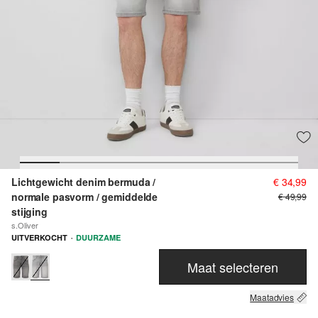
Lichtgewicht denim bermuda /
€ 34,99
normale pasvorm / gemiddelde
€ 49,99
stijging
s.Oliver
·
UITVERKOCHT
DUURZAME
Maat selecteren
Maatadvies