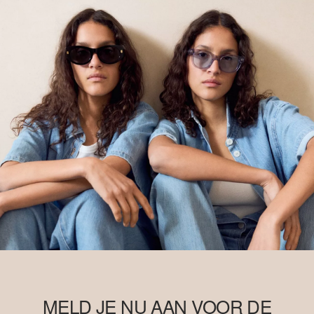
duurzamere teeltmethoden. Dit product wordt geproduceerd via
een model van massabalans, wat betekent dat het niet per se
Better Cotton bevat. Meer informatie hierover vind je op
soliver-
group.com
MELD JE NU AAN VOOR DE