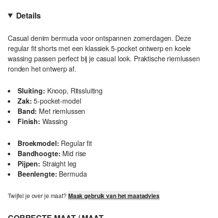
Details
Casual denim bermuda voor ontspannen zomerdagen. Deze
regular fit shorts met een klassiek 5-pocket ontwerp en koele
wassing passen perfect bij je casual look. Praktische riemlussen
ronden het ontwerp af.
Sluiting:
Knoop, Ritssluiting
Zak:
5-pocket-model
Band:
Met riemlussen
Finish:
Wassing
Broekmodel:
Regular fit
Bandhoogte:
Mid rise
Pijpen:
Straight leg
Beenlengte:
Bermuda
Twijfel je over je maat?
Maak gebruik van het maatadvies
CORRECTE MAAT / MAAT