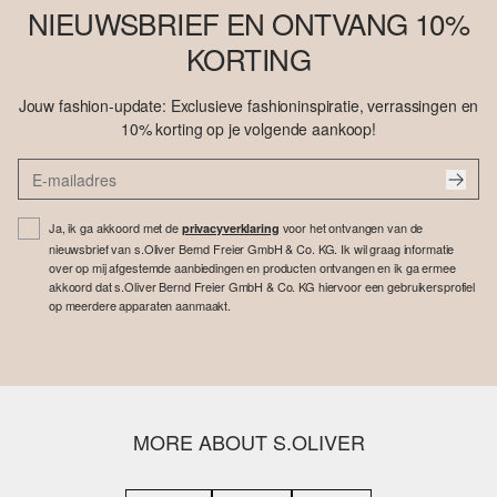
NIEUWSBRIEF EN ONTVANG 10%
KORTING
Jouw fashion-update: Exclusieve fashioninspiratie, verrassingen en
10% korting op je volgende aankoop!
Ja, ik ga akkoord met de
voor het ontvangen van de
privacyverklaring
nieuwsbrief van s.Oliver Bernd Freier GmbH & Co. KG. Ik wil graag informatie
over op mij afgestemde aanbiedingen en producten ontvangen en ik ga ermee
akkoord dat s.Oliver Bernd Freier GmbH & Co. KG hiervoor een gebruikersprofiel
op meerdere apparaten aanmaakt.
MORE ABOUT S.OLIVER