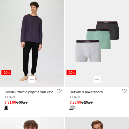
-20%
-20%
Heerlijk zachte pyjama van katoen
Set van 3 boxershorts
s.Oliver
s.Oliver
€ 31,99
€ 39,99
€ 23,99
€ 29,99