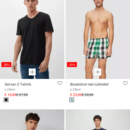
-28%
-20%
Set van 2 T-shirts
Boxershort met ruitmotief
s.Oliver
s.Oliver
€ 19,99
€ 27,99
€ 23,99
€ 29,99