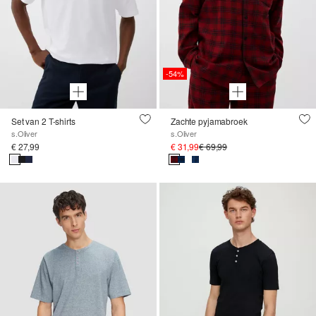
-54%
Set van 2 T-shirts
Zachte pyjamabroek
s.Oliver
s.Oliver
€ 27,99
€ 31,99
€ 69,99