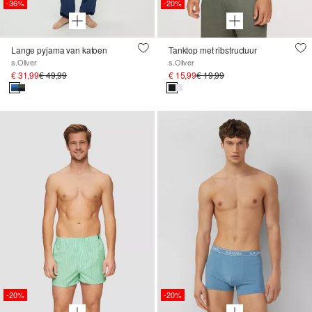
-36%
-20%
Lange pyjama van katoen
Tanktop met ribstructuur
s.Oliver
s.Oliver
€ 31,99
€ 49,99
€ 15,99
€ 19,99
-20%
-20%