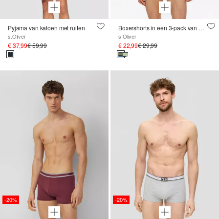
Pyjama van katoen met ruiten
Boxershorts in een 3-pack van elastisch katoen
s.Oliver
s.Oliver
€ 37,99
€ 59,99
€ 22,99
€ 29,99
-20%
-20%