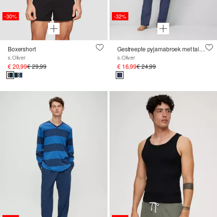
-30%
-32%
Boxershort
Gestreepte pyjamabroek met tailleband met trekkoord
s.Oliver
s.Oliver
€ 20,99
€ 29,99
€ 16,99
€ 24,99