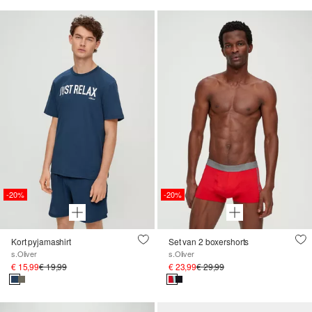
-20%
-20%
Kort pyjamashirt
Set van 2 boxershorts
s.Oliver
s.Oliver
€ 15,99
€ 19,99
€ 23,99
€ 29,99