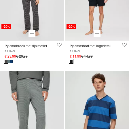
-20%
-20%
Pyjamabroek met fijn motief
Pyjamashort met logodetail
s.Oliver
s.Oliver
€ 23,99
€ 29,99
€ 11,99
€ 14,99