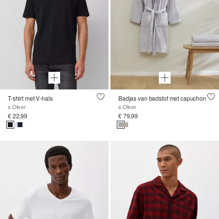
T-shirt met V-hals
Badjas van badstof met capuchon
s.Oliver
s.Oliver
€ 22,99
€ 79,99