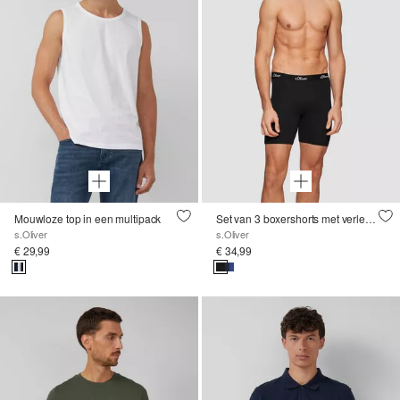
Mouwloze top in een multipack
Set van 3 boxershorts met verlengde pijpen
s.Oliver
s.Oliver
€ 29,99
€ 34,99