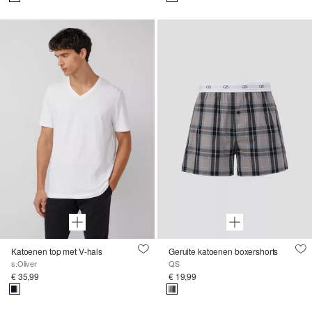
Katoenen top met V-hals
Geruite katoenen boxershorts
s.Oliver
QS
€ 35,99
€ 19,99