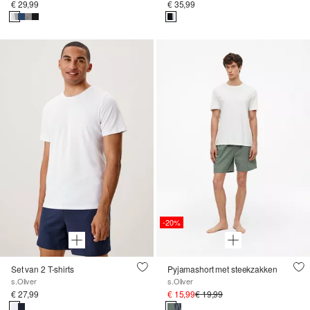
€ 29,99
€ 35,99
-20%
Set van 2 T-shirts
Pyjamashort met steekzakken
s.Oliver
s.Oliver
€ 27,99
€ 15,99
€ 19,99