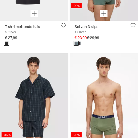
-20%
T-shirt met ronde hals
Set van 3 slips
s.Oliver
s.Oliver
€ 27,99
€ 23,99
€ 29,99
-36%
-23%