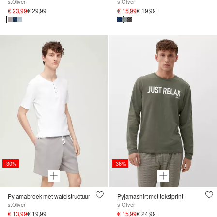
s.Oliver
s.Oliver
€ 23,99
€ 29,99
€ 15,99
€ 19,99
-30%
-36%
Pyjamabroek met wafelstructuur
Pyjamashirt met tekstprint
s.Oliver
s.Oliver
€ 13,99
€ 19,99
€ 15,99
€ 24,99