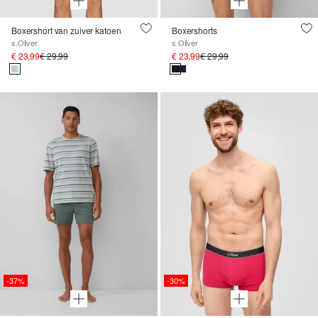
Boxershort van zuiver katoen
Boxershorts
s.Oliver
s.Oliver
€ 23,99
€ 29,99
€ 23,99
€ 29,99
-37%
-30%