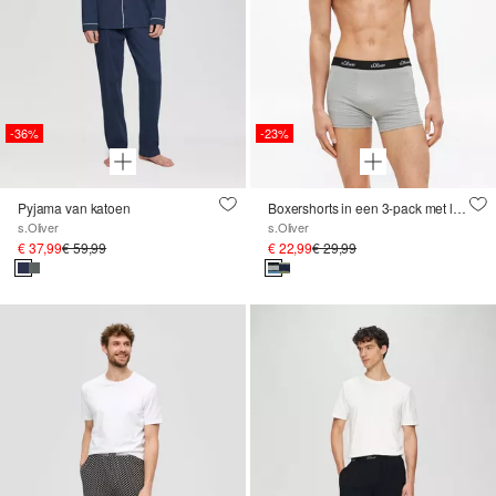
-36%
-23%
Pyjama van katoen
Boxershorts in een 3-pack met logotailleband
s.Oliver
s.Oliver
€ 37,99
€ 59,99
€ 22,99
€ 29,99