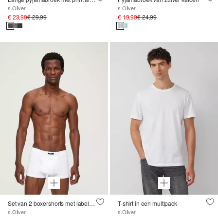
s.Oliver
s.Oliver
€ 23,99
€ 29,99
€ 19,99
€ 24,99
Set van 2 boxershorts met labelpatch
T-shirt in een multipack
s.Oliver
s.Oliver