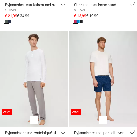
Pyjamashort van katoen met steekzakken
Short met elastische band
s.Oliver
s.Oliver
€ 21,99
€ 34,99
€ 13,99
€ 19,99
-20%
-20%
Pyjamabroek met wafelpiqué-structuur
Pyjamabroek met print all-over