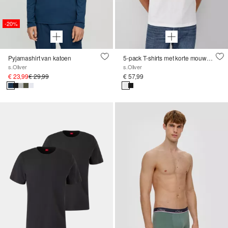
-20%
Pyjamashirt van katoen
5-pack T-shirts met korte mouwen van katoenen jersey
s.Oliver
s.Oliver
€ 23,99
€ 29,99
€ 57,99