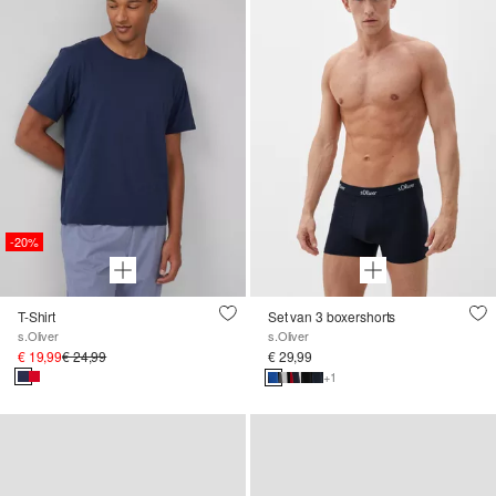
-20%
T-Shirt
Set van 3 boxershorts
s.Oliver
s.Oliver
€ 19,99
€ 24,99
€ 29,99
+1