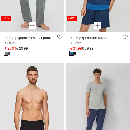
-20%
-20%
Lange pyjamabroek met print all-over
Korte pyjama van katoen
s.Oliver
s.Oliver
€ 23,99
€ 29,99
€ 31,99
€ 39,99