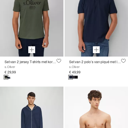
Set van 2 jersey T-shirts met korte mouwen en ronde hals
Set van 2 polo’s van piqué met logo
s.Oliver
s.Oliver
€ 29,99
€ 49,99