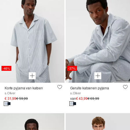
-46%
-37%
Korte pyjama van katoen
Geruite katoenen pyjama
s.Oliver
s.Oliver
€ 31,99
€ 59,99
van
€ 43,99
€ 69,99