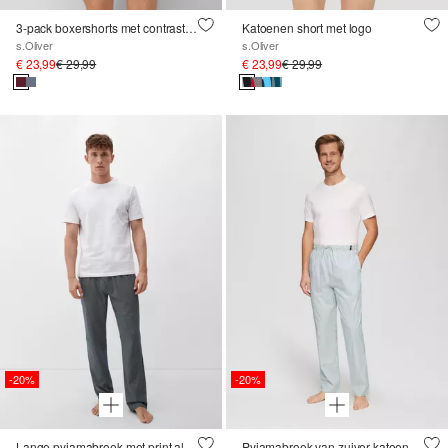
3-pack boxershorts met contrasterende elastische tailleband
Katoenen short met logo
s.Oliver
s.Oliver
€ 23,99
€ 29,99
€ 23,99
€ 29,99
-20%
-20%
Lange pyjamabroek met print all-over
Pyjamabroek van zuiver katoen