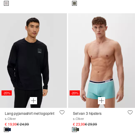
-20%
-20%
Lang pyjamashirt met logoprint
Set van 3 hipsters
s.Oliver
s.Oliver
€ 19,99
€ 24,99
€ 23,99
€ 29,99