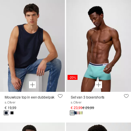
-20%
Mouwloze top in een dubbelpak
Set van 3 boxershorts
s.Oliver
s.Oliver
€ 19,99
€ 23,99
€ 29,99