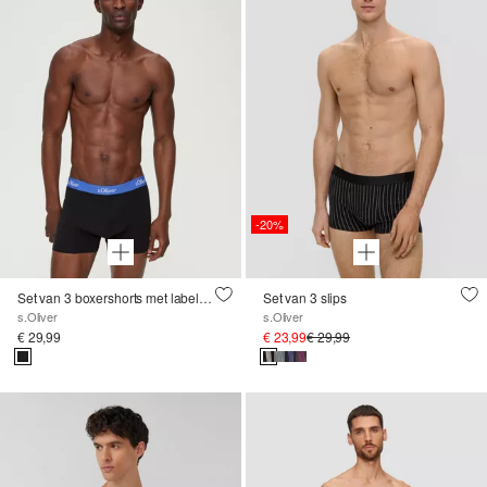
-20%
Set van 3 boxershorts met labelpatch
Set van 3 slips
s.Oliver
s.Oliver
€ 29,99
€ 23,99
€ 29,99