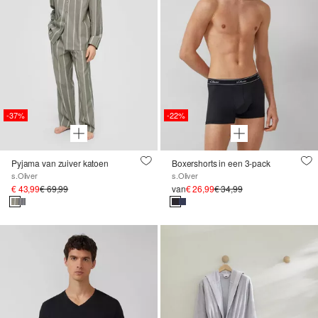
-37%
-22%
Pyjama van zuiver katoen
Boxershorts in een 3-pack
s.Oliver
s.Oliver
€ 43,99
€ 69,99
van
€ 26,99
€ 34,99