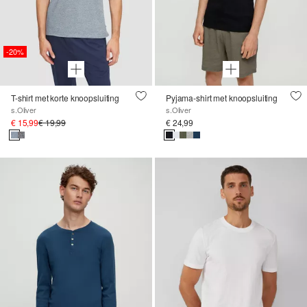
-20%
T-shirt met korte knoopsluiting
Pyjama-shirt met knoopsluiting
s.Oliver
s.Oliver
€ 15,99
€ 19,99
€ 24,99