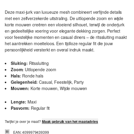
Deze maxi-jurk van luxueuze mesh combineert verfijnde details
met een zelfverzekerde uitstraling. De uitlopende zoom en wijde
korte mouwen creëren een vloeiend silhouet, terwijl de onderjurk
en gedeeltelijke voering voor elegante dekking zorgen. Perfect
voor feestelijke momenten en casual diners – de ritssluiting maakt
het aantrekken moeiteloos. Een tijdloze regular fit die jouw
persoonlijkheid versterkt en overal indruk maakt.
Sluiting:
Ritssluiting
Zoom:
Uitlopende zoom
Hals:
Ronde hals
Gelegenheid:
Casual, Feestelijk, Party
Mouwen:
Korte mouwen, Wijde mouwen
Lengte:
Maxi
Pasvorm:
Regular fit
Twijfel je over je maat?
Maak gebruik van het maatadvies
EAN: 4099979439399