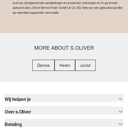
over op mij afgestemde aanbiedingen en producten ontvangen en ik ga ermee
akkoord dat s.Oliver Bernd Freier GmbH & Co. KG hiervoor een gebruikersprofiel
op meerdere apparaten aanmaakt.
MORE ABOUT S.OLIVER
Dames
Heren
Junior
Wij helpen je
Over s.Oliver
Help - FAQ
Maattabel
Betaling
Nieuwsbrief