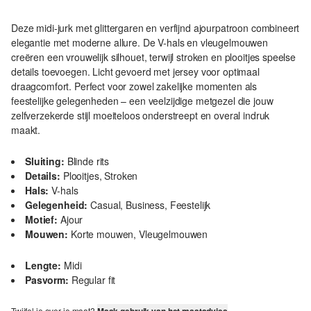
Deze midi-jurk met glittergaren en verfijnd ajourpatroon combineert
elegantie met moderne allure. De V-hals en vleugelmouwen
creëren een vrouwelijk silhouet, terwijl stroken en plooitjes speelse
details toevoegen. Licht gevoerd met jersey voor optimaal
draagcomfort. Perfect voor zowel zakelijke momenten als
feestelijke gelegenheden – een veelzijdige metgezel die jouw
zelfverzekerde stijl moeiteloos onderstreept en overal indruk
maakt.
Sluiting:
Blinde rits
Details:
Plooitjes, Stroken
Hals:
V-hals
Gelegenheid:
Casual, Business, Feestelijk
Motief:
Ajour
Mouwen:
Korte mouwen, Vleugelmouwen
Lengte:
Midi
Pasvorm:
Regular fit
Twijfel je over je maat?