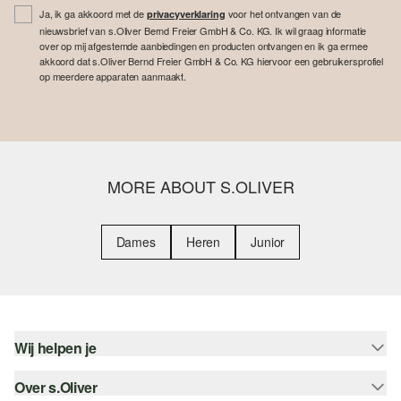
Ja, ik ga akkoord met de
voor het ontvangen van de
privacyverklaring
nieuwsbrief van s.Oliver Bernd Freier GmbH & Co. KG. Ik wil graag informatie
over op mij afgestemde aanbiedingen en producten ontvangen en ik ga ermee
akkoord dat s.Oliver Bernd Freier GmbH & Co. KG hiervoor een gebruikersprofiel
op meerdere apparaten aanmaakt.
MORE ABOUT S.OLIVER
Dames
Heren
Junior
Wij helpen je
Over s.Oliver
Help - FAQ