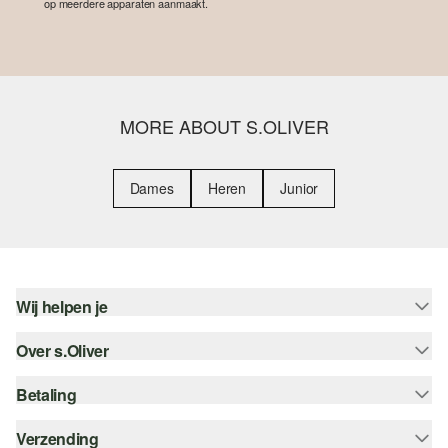
op meerdere apparaten aanmaakt.
MORE ABOUT S.OLIVER
Dames
Heren
Junior
Wij helpen je
Over s.Oliver
Help - FAQ
Maattabel
Betaling
Nieuwsbrief
Retourneren
s.Oliver Card
Verzending
Koop op rekening