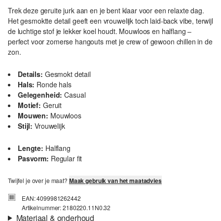
Trek deze geruite jurk aan en je bent klaar voor een relaxte dag.
Het gesmoktte detail geeft een vrouwelijk toch laid-back vibe, terwijl
de luchtige stof je lekker koel houdt. Mouwloos en halflang –
perfect voor zomerse hangouts met je crew of gewoon chillen in de
zon.
Details:
Gesmokt detail
Hals:
Ronde hals
Gelegenheid:
Casual
Motief:
Geruit
Mouwen:
Mouwloos
Stijl:
Vrouwelijk
Lengte:
Halflang
Pasvorm:
Regular fit
Twijfel je over je maat?
Maak gebruik van het maatadvies
EAN: 4099981262442
Artikelnummer: 2180220.11N0.32
Materiaal & onderhoud