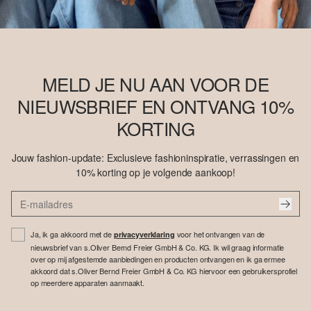
MELD JE NU AAN VOOR DE
NIEUWSBRIEF EN ONTVANG 10%
KORTING
Jouw fashion-update: Exclusieve fashioninspiratie, verrassingen en
10% korting op je volgende aankoop!
Ja, ik ga akkoord met de
voor het ontvangen van de
privacyverklaring
nieuwsbrief van s.Oliver Bernd Freier GmbH & Co. KG. Ik wil graag informatie
over op mij afgestemde aanbiedingen en producten ontvangen en ik ga ermee
akkoord dat s.Oliver Bernd Freier GmbH & Co. KG hiervoor een gebruikersprofiel
op meerdere apparaten aanmaakt.