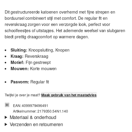
Dit gestructureerde katoenen overhemd met fijne strepen en
borduursel combineert stijl met comfort. De regular fit en
reverskraag zorgen voor een verzorgde look, perfect voor
schoolfeestjes of uitstapjes. Het ademende weefsel van slubgaren
biedt prettig draagcomfort op warmere dagen.
Sluiting:
Knoopsluiting, Knopen
Kraag:
Reverskraag
Motief:
Fijn gestreept
Mouwen:
Korte mouwen
Pasvorm:
Regular fit
Twijfel je over je maat?
Maak gebruik van het maatadvies
EAN: 4099979496491
Artikelnummer: 2179350.54N1.140
Materiaal & onderhoud
Verzenden en retourneren
Stof:
Weefsel, Slubgaren
Verzendinformatie