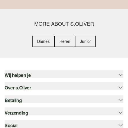
MORE ABOUT S.OLIVER
Dames
Heren
Junior
Wij helpen je
Over s.Oliver
Help - FAQ
Maattabel
Betaling
Nieuwsbrief
Retourneren
s.Oliver Card
Verzending
Koop op rekening
Top categorieën
s.Oliver Group
Creditcard
Social
Track & Trace