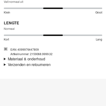
Valt normaal uit
Klein
Groot
LENGTE
Normaal
Kort
Lang
EAN: 4099976447809
Artikelnummer: 2159068.9999.32
Materiaal & onderhoud
Verzenden en retourneren
Stof:
Interlock-jersey
Verzendinformatie
Eigenschap:
Elastisch
Voering:
Voering van taf
Je bestelling wordt binnen 3-5 werkdagen verzonden door Post
Materiaal:
Viscosemix
NL. De verzendkosten voor een standaardlevering zijn €4,95
Retourneren