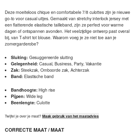
Deze moeiteloos chique en comfortabele 7/8 culottes zijn je nieuwe
go-to voor casual uitjes. Gemaakt van stretchy interlock jersey met
een flatterende elastische tailleband, zijn ze perfect voor warme
dagen of ontspannen avonden. Het veelzijdige ontwerp past overal
bij, van T-shirt tot blouse. Waarom voeg je ze niet toe aan je
zomergarderobe?
Sluiting:
Gesuggereerde sluiting
Gelegenheid:
Casual, Business, Party, Vakantie
Zak:
Steekzak, Omboorde zak, Achterzak
Band:
Elastische band
Bandhoogte:
High rise
Pijpen:
Wide leg
Beenlengte:
Culotte
Twijfel je over je maat?
Maak gebruik van het maatadvies
CORRECTE MAAT / MAAT