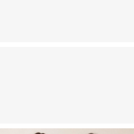
Je kunt je artikelen binnen 14 dagen gratis aan ons retourneren.
Als je onze s.Oliver Card hebt, kun je artikelen zelfs binnen 30
dagen gratis retourneren.
Niet bleken met chloor
Niet geschikt voor de droger
Fijnwasprogramma 30 °C
Niet heet strijken
Chemische reiniging met perchloorethyleen op het
fijnwasprogramma