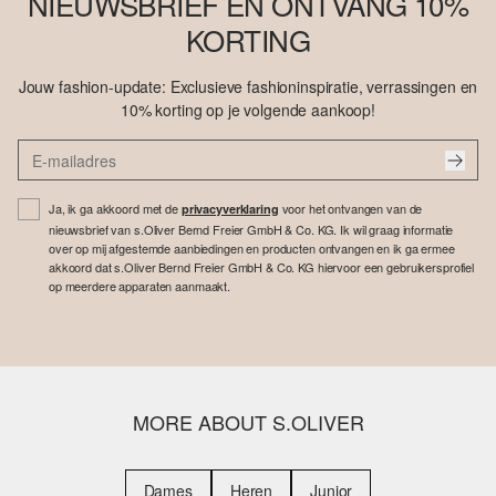
NIEUWSBRIEF EN ONTVANG 10%
KORTING
Jouw fashion-update: Exclusieve fashioninspiratie, verrassingen en
10% korting op je volgende aankoop!
Ja, ik ga akkoord met de
voor het ontvangen van de
privacyverklaring
nieuwsbrief van s.Oliver Bernd Freier GmbH & Co. KG. Ik wil graag informatie
over op mij afgestemde aanbiedingen en producten ontvangen en ik ga ermee
akkoord dat s.Oliver Bernd Freier GmbH & Co. KG hiervoor een gebruikersprofiel
op meerdere apparaten aanmaakt.
MORE ABOUT S.OLIVER
Dames
Heren
Junior