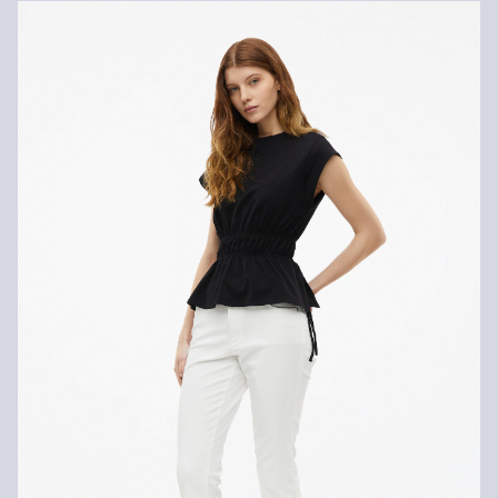
NL. De verzendkosten voor een standaardlevering zijn €4,95
Retourneren
Je kunt je artikelen binnen 14 dagen gratis aan ons retourneren.
Als je onze s.Oliver Card hebt, kun je artikelen zelfs binnen 30
Niet bleken met chloor
dagen gratis retourneren.
Niet geschikt voor de droger
Niet heet strijken
Geen chemische reiniging mogelijk
Normaal wasprogramma 30 °C