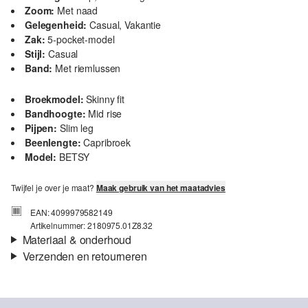
Zoom:
Met naad
Gelegenheid:
Casual, Vakantie
Zak:
5-pocket-model
Stijl:
Casual
Band:
Met riemlussen
Broekmodel:
Skinny fit
Bandhoogte:
Mid rise
Pijpen:
Slim leg
Beenlengte:
Capribroek
Model:
BETSY
Twijfel je over je maat?
Maak gebruik van het maatadvies
EAN: 4099979582149
Artikelnummer: 2180975.01Z8.32
Materiaal & onderhoud
Verzenden en retourneren
Stof:
Denim
Verzendinformatie
Eigenschap:
Elastisch
Materiaal:
Katoenmix
Je bestelling wordt binnen 3-5 werkdagen verzonden door Post