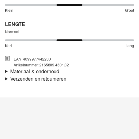
Klein
Groot
LENGTE
Normaal
Kort
Lang
EAN: 4099977442230
Artikelnummer: 2165809.4501.32
Materiaal & onderhoud
Verzenden en retourneren
Voering:
Ongevoerd
Verzendinformatie
Je bestelling wordt binnen 3-5 werkdagen verzonden door Post
NL. De verzendkosten voor een standaardlevering zijn €4,95
Retourneren
Niet bleken met chloor
Niet geschikt voor de droger
Je kunt je artikelen binnen 14 dagen gratis aan ons retourneren.