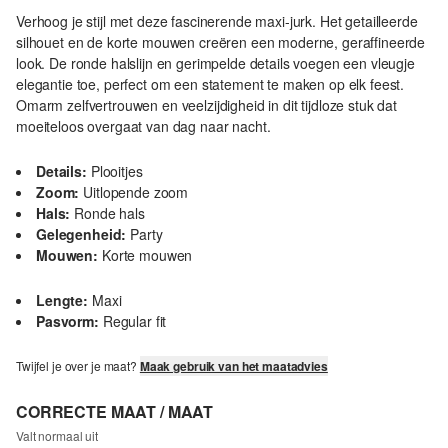
Verhoog je stijl met deze fascinerende maxi-jurk. Het getailleerde
silhouet en de korte mouwen creëren een moderne, geraffineerde
look. De ronde halslijn en gerimpelde details voegen een vleugje
elegantie toe, perfect om een statement te maken op elk feest.
Omarm zelfvertrouwen en veelzijdigheid in dit tijdloze stuk dat
moeiteloos overgaat van dag naar nacht.
Details:
Plooitjes
Zoom:
Uitlopende zoom
Hals:
Ronde hals
Gelegenheid:
Party
Mouwen:
Korte mouwen
Lengte:
Maxi
Pasvorm:
Regular fit
Twijfel je over je maat?
Maak gebruik van het maatadvies
CORRECTE MAAT / MAAT
Valt normaal uit