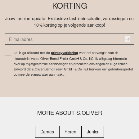
KORTING
Jouw fashion-update: Exclusieve fashioninspiratie, verrassingen en
10% korting op je volgende aankoop!
Ja, ik ga akkoord met de
voor het ontvangen van de
privacyverklaring
nieuwsbrief van s.Oliver Bernd Freier GmbH & Co. KG. Ik wil graag informatie
over op mij afgestemde aanbiedingen en producten ontvangen en ik ga ermee
akkoord dat s.Oliver Bernd Freier GmbH & Co. KG hiervoor een gebruikersprofiel
op meerdere apparaten aanmaakt.
MORE ABOUT S.OLIVER
Dames
Heren
Junior