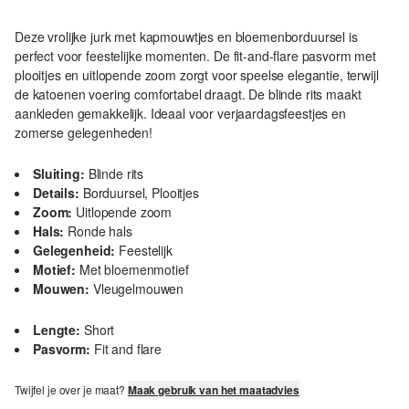
Deze vrolijke jurk met kapmouwtjes en bloemenborduursel is
perfect voor feestelijke momenten. De fit-and-flare pasvorm met
plooitjes en uitlopende zoom zorgt voor speelse elegantie, terwijl
de katoenen voering comfortabel draagt. De blinde rits maakt
aankleden gemakkelijk. Ideaal voor verjaardagsfeestjes en
zomerse gelegenheden!
Sluiting:
Blinde rits
Details:
Borduursel, Plooitjes
Zoom:
Uitlopende zoom
Hals:
Ronde hals
Gelegenheid:
Feestelijk
Motief:
Met bloemenmotief
Mouwen:
Vleugelmouwen
Lengte:
Short
Pasvorm:
Fit and flare
Twijfel je over je maat?
Maak gebruik van het maatadvies