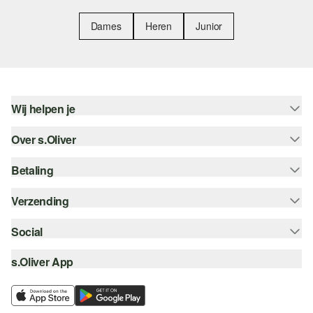
Dames
Heren
Junior
Wij helpen je
Over s.Oliver
Help - FAQ
Maattabel
Betaling
Nieuwsbrief
Retourneren
s.Oliver Card
Verzending
Koop op rekening
Top categorieën
s.Oliver Group
Creditcard
Social
Track & Trace
Career
PayPal
Post NL
s.Oliver App
instagram
Verlanglijstje
iDeal | Wero
facebook
Duurzaamheid
Klarna
pinterest