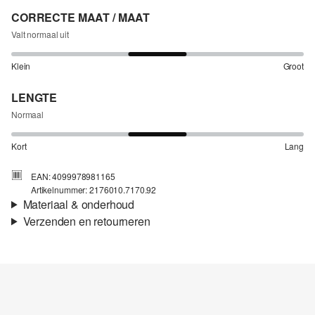
CORRECTE MAAT / MAAT
Valt normaal uit
Klein
Groot
LENGTE
Normaal
Kort
Lang
EAN: 4099978981165
Artikelnummer: 2176010.7170.92
Materiaal & onderhoud
Verzenden en retourneren
Stof:
Weefsel
Verzendinformatie
Voering:
Katoenen voering
Materiaal:
Katoen
Je bestelling wordt binnen 3-5 werkdagen verzonden door Post
NL. De verzendkosten voor een standaardlevering zijn €4,95