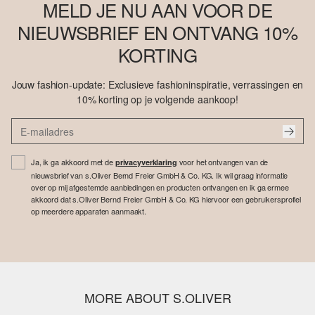
MELD JE NU AAN VOOR DE
NIEUWSBRIEF EN ONTVANG 10%
KORTING
Jouw fashion-update: Exclusieve fashioninspiratie, verrassingen en
10% korting op je volgende aankoop!
Ja, ik ga akkoord met de
voor het ontvangen van de
privacyverklaring
nieuwsbrief van s.Oliver Bernd Freier GmbH & Co. KG. Ik wil graag informatie
over op mij afgestemde aanbiedingen en producten ontvangen en ik ga ermee
akkoord dat s.Oliver Bernd Freier GmbH & Co. KG hiervoor een gebruikersprofiel
op meerdere apparaten aanmaakt.
MORE ABOUT S.OLIVER