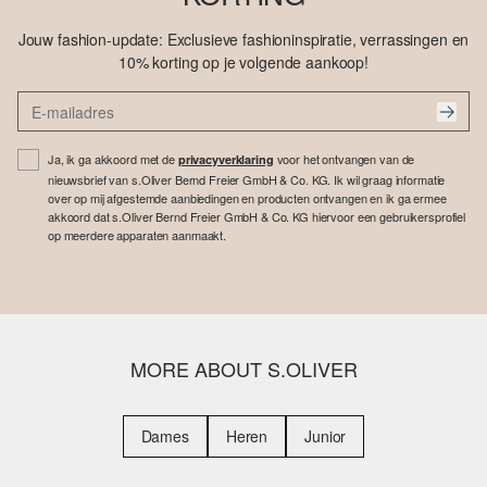
Jouw fashion-update: Exclusieve fashioninspiratie, verrassingen en
10% korting op je volgende aankoop!
Ja, ik ga akkoord met de
voor het ontvangen van de
privacyverklaring
nieuwsbrief van s.Oliver Bernd Freier GmbH & Co. KG. Ik wil graag informatie
over op mij afgestemde aanbiedingen en producten ontvangen en ik ga ermee
akkoord dat s.Oliver Bernd Freier GmbH & Co. KG hiervoor een gebruikersprofiel
op meerdere apparaten aanmaakt.
MORE ABOUT S.OLIVER
Dames
Heren
Junior