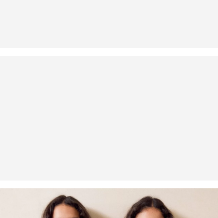
Niet heet strijken
dagen gratis retourneren.
Geen chemische reiniging mogelijk