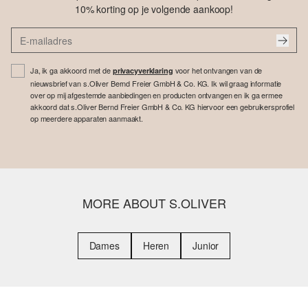
10% korting op je volgende aankoop!
Ja, ik ga akkoord met de
voor het ontvangen van de
privacyverklaring
nieuwsbrief van s.Oliver Bernd Freier GmbH & Co. KG. Ik wil graag informatie
over op mij afgestemde aanbiedingen en producten ontvangen en ik ga ermee
akkoord dat s.Oliver Bernd Freier GmbH & Co. KG hiervoor een gebruikersprofiel
op meerdere apparaten aanmaakt.
MORE ABOUT S.OLIVER
Dames
Heren
Junior