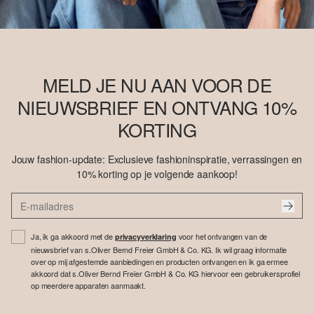
MELD JE NU AAN VOOR DE
NIEUWSBRIEF EN ONTVANG 10%
KORTING
Jouw fashion-update: Exclusieve fashioninspiratie, verrassingen en
10% korting op je volgende aankoop!
Ja, ik ga akkoord met de
voor het ontvangen van de
privacyverklaring
nieuwsbrief van s.Oliver Bernd Freier GmbH & Co. KG. Ik wil graag informatie
over op mij afgestemde aanbiedingen en producten ontvangen en ik ga ermee
akkoord dat s.Oliver Bernd Freier GmbH & Co. KG hiervoor een gebruikersprofiel
op meerdere apparaten aanmaakt.