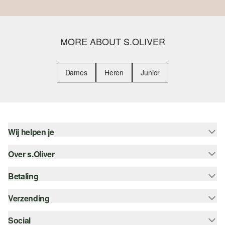
MORE ABOUT S.OLIVER
Dames
Heren
Junior
Wij helpen je
Over s.Oliver
Help - FAQ
Maattabel
Betaling
Nieuwsbrief
Retourneren
s.Oliver Card
Verzending
Koop op rekening
Top categorieën
s.Oliver Group
Creditcard
Social
Track & Trace