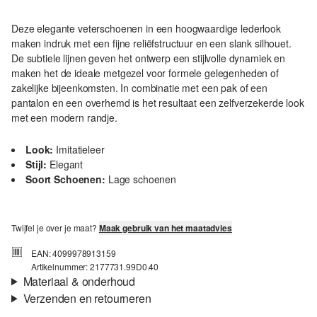
Deze elegante veterschoenen in een hoogwaardige lederlook
maken indruk met een fijne reliëfstructuur en een slank silhouet.
De subtiele lijnen geven het ontwerp een stijlvolle dynamiek en
maken het de ideale metgezel voor formele gelegenheden of
zakelijke bijeenkomsten. In combinatie met een pak of een
pantalon en een overhemd is het resultaat een zelfverzekerde look
met een modern randje.
Look:
Imitatieleer
Stijl:
Elegant
Soort Schoenen:
Lage schoenen
Twijfel je over je maat?
Maak gebruik van het maatadvies
EAN: 4099978913159
Artikelnummer: 2177731.99D0.40
Materiaal & onderhoud
Verzenden en retourneren
Materiaal:
Synthetisch materiaal
Verzendinformatie