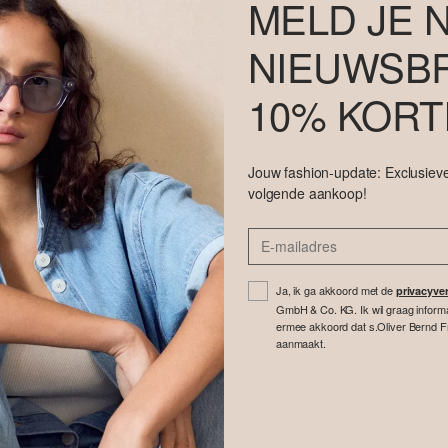
MELD JE 
NIEUWSBR
10% KORT
Jouw fashion-update: Exclusieve
volgende aankoop!
Ja, ik ga akkoord met de
privacyver
GmbH & Co. KG. Ik wil graag inform
ermee akkoord dat s.Oliver Bernd F
aanmaakt.