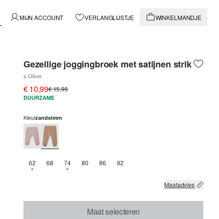
MIJN ACCOUNT
VERLANGLIJSTJE
WINKELMANDJE
Gezellige joggingbroek met satijnen strik
s.Oliver
€ 10,99
€ 15,99
DUURZAME
Kleur
zandsteen
62
68
74
80
86
92
NOG 3 BESCHIKBAAR
NOG 2 BESCHIKBAAR
Maatadvies
Maat selecteren