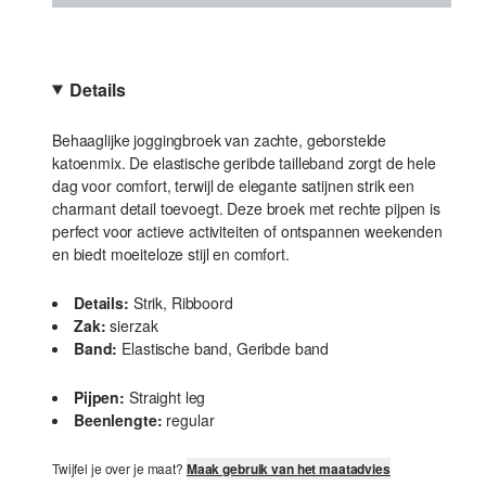
Details
Behaaglijke joggingbroek van zachte, geborstelde
katoenmix. De elastische geribde tailleband zorgt de hele
dag voor comfort, terwijl de elegante satijnen strik een
charmant detail toevoegt. Deze broek met rechte pijpen is
perfect voor actieve activiteiten of ontspannen weekenden
en biedt moeiteloze stijl en comfort.
Details:
Strik, Ribboord
Zak:
sierzak
Band:
Elastische band, Geribde band
Pijpen:
Straight leg
Beenlengte:
regular
Twijfel je over je maat?
Maak gebruik van het maatadvies