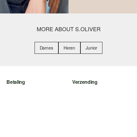
MORE ABOUT S.OLIVER
Dames
Heren
Junior
Betaling
Verzending
Koop op rekening
Track & Trace
Creditcard
Post NL
PayPal
iDeal | Wero