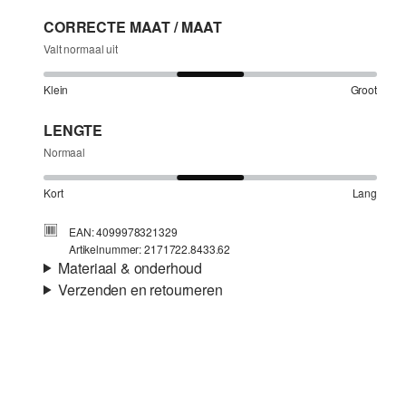
CORRECTE MAAT / MAAT
Valt normaal uit
Klein
Groot
LENGTE
Normaal
Kort
Lang
EAN: 4099978321329
Artikelnummer: 2171722.8433.62
Materiaal & onderhoud
Verzenden en retourneren
Stof:
Sweatstof
Verzendinformatie
Eigenschap:
Geborsteld, Zacht, Zacht en warm
aan de binnenkant
Je bestelling wordt binnen 3-5 werkdagen verzonden door
Materiaal:
Katoenmix
Post NL. De verzendkosten voor een standaardlevering zijn
€4,95