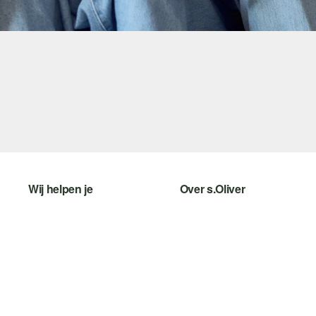
Wij helpen je
Over s.Oliver
Help - FAQ
Nieuwsbrief
Maattabel
s.Oliver Card
Retourneren
s.Oliver Group
Top categorieën
Career