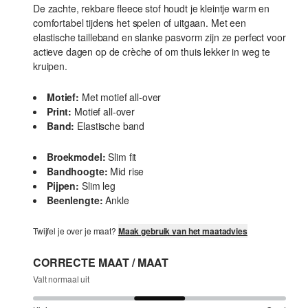
De zachte, rekbare fleece stof houdt je kleintje warm en
comfortabel tijdens het spelen of uitgaan. Met een
elastische tailleband en slanke pasvorm zijn ze perfect voor
actieve dagen op de crèche of om thuis lekker in weg te
kruipen.
Motief:
Met motief all-over
Print:
Motief all-over
Band:
Elastische band
Broekmodel:
Slim fit
Bandhoogte:
Mid rise
Pijpen:
Slim leg
Beenlengte:
Ankle
Twijfel je over je maat?
Maak gebruik van het maatadvies
CORRECTE MAAT / MAAT
Valt normaal uit