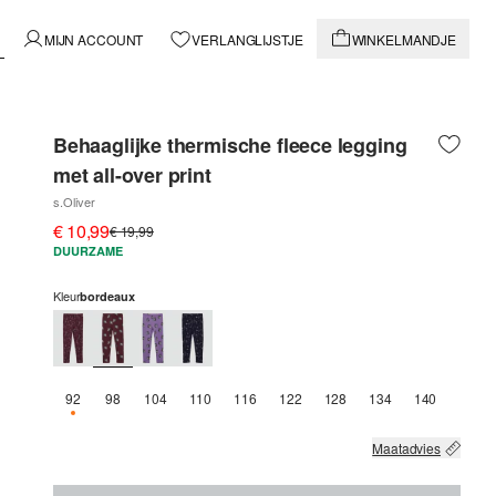
MIJN ACCOUNT
VERLANGLIJSTJE
WINKELMANDJE
Behaaglijke thermische fleece legging
met all-over print
s.Oliver
€ 10,99
€ 19,99
DUURZAME
Kleur
bordeaux
92
98
104
110
116
122
128
134
140
NOG 3 BESCHIKBAAR
Maatadvies