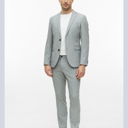
Je kunt je artikelen binnen 14 dagen gratis aan ons retourneren.
Als je onze s.Oliver Card hebt, kun je artikelen zelfs binnen 30
Niet bleken met chloor
dagen gratis retourneren.
Niet geschikt voor de droger
Niet heet strijken
Chemische reiniging met perchloorethyleen
Niet wassen