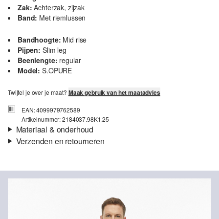
Zak:
Achterzak, zijzak
Band:
Met riemlussen
Bandhoogte:
Mid rise
Pijpen:
Slim leg
Beenlengte:
regular
Model:
S.OPURE
Twijfel je over je maat?
Maak gebruik van het maatadvies
EAN: 4099979762589
Artikelnummer: 2184037.98K1.25
Materiaal & onderhoud
Verzenden en retourneren
Stof:
Weefsel
Verzendinformatie
Eigenschap:
Elastisch
Materiaal:
Viscosemix, Polyestermix
Je bestelling wordt binnen 3-5 werkdagen verzonden door Post
NL. De verzendkosten voor een standaardlevering zijn €4,95
Retourneren