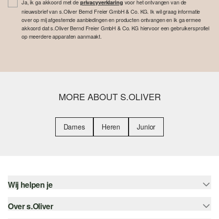
Ja, ik ga akkoord met de
voor het ontvangen van de
privacyverklaring
nieuwsbrief van s.Oliver Bernd Freier GmbH & Co. KG. Ik wil graag informatie
over op mij afgestemde aanbiedingen en producten ontvangen en ik ga ermee
akkoord dat s.Oliver Bernd Freier GmbH & Co. KG hiervoor een gebruikersprofiel
op meerdere apparaten aanmaakt.
MORE ABOUT S.OLIVER
Dames
Heren
Junior
Wij helpen je
Over s.Oliver
Help - FAQ