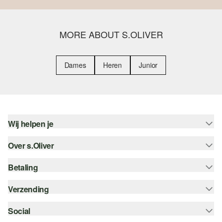
MORE ABOUT S.OLIVER
Dames
Heren
Junior
Wij helpen je
Over s.Oliver
Help - FAQ
Maattabel
Betaling
Nieuwsbrief
Retourneren
s.Oliver Card
Verzending
Koop op rekening
Top categorieën
s.Oliver Group
Creditcard
Social
Track & Trace
Career