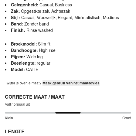
Gelegenheid:
Casual, Business
Zak:
Opgestikte zak, Achterzak
Stijl:
Casual, Vrouwelijk, Elegant, Minimalistisch, Modieus
Band:
Zonder band
Finish:
Rinse washed
Broekmodel:
Slim fit
Bandhoogte:
High rise
Pijpen:
Wide leg
Beenlengte:
regular
Model:
CATIE
Twijfel je over je maat?
Maak gebruik van het maatadvies
CORRECTE MAAT / MAAT
Valt normaal uit
Klein
Groot
LENGTE