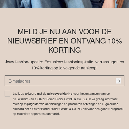
MELD JE NU AAN VOOR DE
NIEUWSBRIEF EN ONTVANG 10%
KORTING
Jouw fashion-update: Exclusieve fashioninspiratie, verrassingen en
10% korting op je volgende aankoop!
Ja, ik ga akkoord met de
voor het ontvangen van de
privacyverklaring
nieuwsbrief van s.Oliver Bernd Freier GmbH & Co. KG. Ik wil graag informatie
over op mij afgestemde aanbiedingen en producten ontvangen en ik ga ermee
akkoord dat s.Oliver Bernd Freier GmbH & Co. KG hiervoor een gebruikersprofiel
op meerdere apparaten aanmaakt.