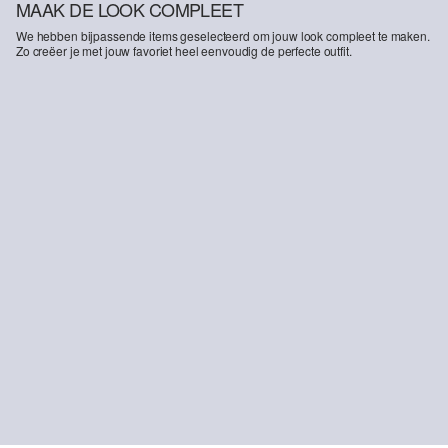
MAAK DE LOOK COMPLEET
We hebben bijpassende items geselecteerd om jouw look compleet te maken.
Zo creëer je met jouw favoriet heel eenvoudig de perfecte outfit.
-50%
Bluse met all-over print en ruches in loose fit
€ 24,99
€ 49,99